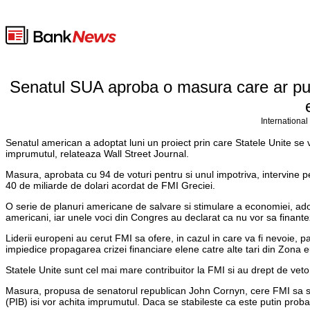
Senatul SUA aproba o masura care ar put
International
Senatul american a adoptat luni un proiect prin care Statele Unite se 
imprumutul, relateaza Wall Street Journal.
Masura, aprobata cu 94 de voturi pentru si unul impotriva, intervine pe
40 de miliarde de dolari acordat de FMI Greciei.
O serie de planuri americane de salvare si stimulare a economiei, ado
americani, iar unele voci din Congres au declarat ca nu vor sa finanteze
Liderii europeni au cerut FMI sa ofere, in cazul in care va fi nevoie, p
impiedice propagarea crizei financiare elene catre alte tari din Zona 
Statele Unite sunt cel mai mare contribuitor la FMI si au drept de veto 
Masura, propusa de senatorul republican John Cornyn, cere FMI sa sta
(PIB) isi vor achita imprumutul. Daca se stabileste ca este putin probabl