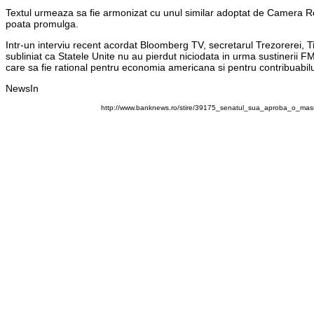
Textul urmeaza sa fie armonizat cu unul similar adoptat de Camera Re
poata promulga.
Intr-un interviu recent acordat Bloomberg TV, secretarul Trezorerei, T
subliniat ca Statele Unite nu au pierdut niciodata in urma sustinerii
care sa fie rational pentru economia americana si pentru contribuabilu
NewsIn
http://www.banknews.ro/stire/39175_senatul_sua_aproba_o_mas