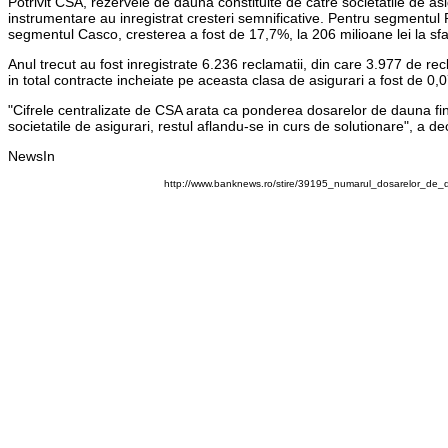
Potrivit CSA, rezervele de dauna constituite de catre societatile de a
instrumentare au inregistrat cresteri semnificative. Pentru segmentul 
segmentul Casco, cresterea a fost de 17,7%, la 206 milioane lei la sfa
Anul trecut au fost inregistrate 6.236 reclamatii, din care 3.977 de re
in total contracte incheiate pe aceasta clasa de asigurari a fost de 0,
"Cifrele centralizate de CSA arata ca ponderea dosarelor de dauna fina
societatile de asigurari, restul aflandu-se in curs de solutionare", a 
NewsIn
http://www.banknews.ro/stire/39195_numarul_dosarelor_de_d