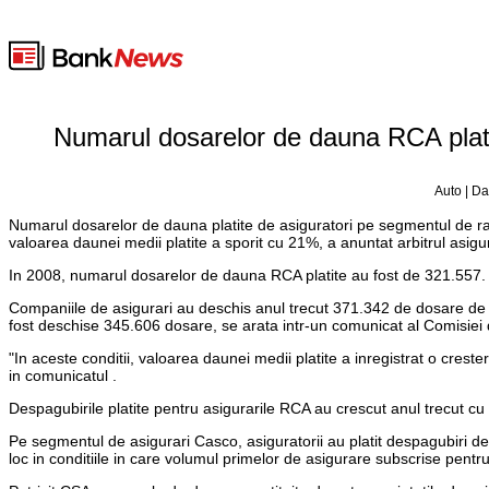
Numarul dosarelor de dauna RCA platite
Auto | Da
Numarul dosarelor de dauna platite de asiguratori pe segmentul de ra
valoarea daunei medii platite a sporit cu 21%, a anuntat arbitrul asigur
In 2008, numarul dosarelor de dauna RCA platite au fost de 321.557.
Companiile de asigurari au deschis anul trecut 371.342 de dosare de 
fost deschise 345.606 dosare, se arata intr-un comunicat al Comisiei
"In aceste conditii, valoarea daunei medii platite a inregistrat o crest
in comunicatul .
Despagubirile platite pentru asigurarile RCA au crescut anul trecut cu 
Pe segmentul de asigurari Casco, asiguratorii au platit despagubiri de 
loc in conditiile in care volumul primelor de asigurare subscrise pent