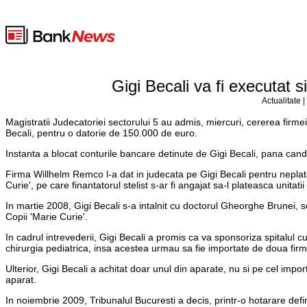
Gigi Becali va fi executat s
Actualitate 
Magistratii Judecatoriei sectorului 5 au admis, miercuri, cererea firme
Becali, pentru o datorie de 150.000 de euro.
Instanta a blocat conturile bancare detinute de Gigi Becali, pana cand
Firma Willhelm Remco l-a dat in judecata pe Gigi Becali pentru neplata
Curie', pe care finantatorul stelist s-ar fi angajat sa-l plateasca unitat
In martie 2008, Gigi Becali s-a intalnit cu doctorul Gheorghe Brunei, se
Copii 'Marie Curie'.
In cadrul intrevederii, Gigi Becali a promis ca va sponsoriza spitalul
chirurgia pediatrica, insa acestea urmau sa fie importate de doua firme
Ulterior, Gigi Becali a achitat doar unul din aparate, nu si pe cel imp
aparat.
In noiembrie 2009, Tribunalul Bucuresti a decis, printr-o hotarare def