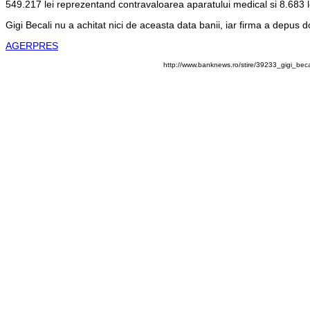
549.217 lei reprezentand contravaloarea aparatului medical si 8.683 le
Gigi Becali nu a achitat nici de aceasta data banii, iar firma a depus do
AGERPRES
http://www.banknews.ro/stire/39233_gigi_bec