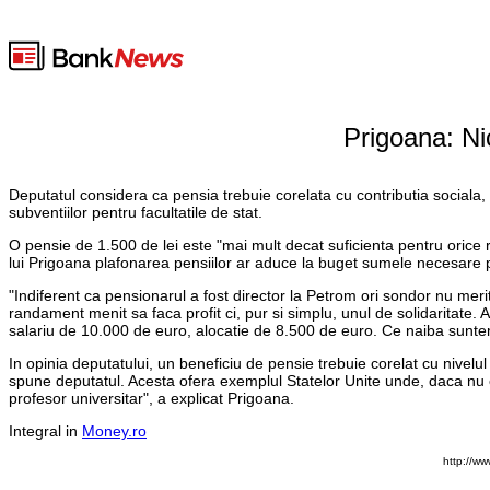
Prigoana: Ni
Deputatul considera ca pensia trebuie corelata cu contributia sociala, i
subventiilor pentru facultatile de stat.
O pensie de 1.500 de lei este "mai mult decat suficienta pentru orice
lui Prigoana plafonarea pensiilor ar aduce la buget sumele necesare p
"Indiferent ca pensionarul a fost director la Petrom ori sondor nu merit
randament menit sa faca profit ci, pur si simplu, unul de solidaritate
salariu de 10.000 de euro, alocatie de 8.500 de euro. Ce naiba suntem 
In opinia deputatului, un beneficiu de pensie trebuie corelat cu nivelul 
spune deputatul. Acesta ofera exemplul Statelor Unite unde, daca nu exi
profesor universitar", a explicat Prigoana.
Integral in
Money.ro
http://w