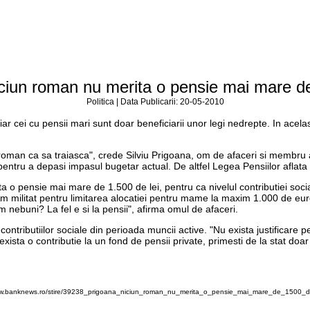
ciun roman nu merita o pensie mai mare de
Politica | Data Publicarii: 20-05-2010
ar cei cu pensii mari sunt doar beneficiarii unor legi nedrepte. In acelas
 roman ca sa traiasca", crede Silviu Prigoana, om de afaceri si membru a
entru a depasi impasul bugetar actual. De altfel Legea Pensiilor aflat
a o pensie mai mare de 1.500 de lei, pentru ca nivelul contributiei social
. Am militat pentru limitarea alocatiei pentru mame la maxim 1.000 de eur
nebuni? La fel e si la pensii", afirma omul de afaceri.
contributiilor sociale din perioada muncii active. "Nu exista justificare 
sta o contributie la un fond de pensii private, primesti de la stat doar
ww.banknews.ro/stire/39238_prigoana_niciun_roman_nu_merita_o_pensie_mai_mare_de_1500_de