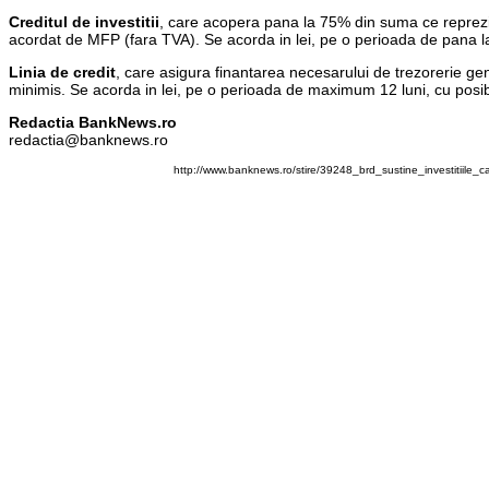
Creditul de investitii
, care acopera pana la 75% din suma ce reprezint
acordat de MFP (fara TVA). Se acorda in lei, pe o perioada de pana la
Linia de credit
, care asigura finantarea necesarului de trezorerie gen
minimis. Se acorda in lei, pe o perioada de maximum 12 luni, cu posibi
Redactia BankNews.ro
redactia@banknews.ro
http://www.banknews.ro/stire/39248_brd_sustine_investitiile_