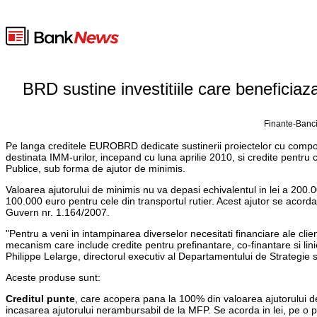
BRD sustine investitiile care beneficiaz
Finante-Banci
Pe langa creditele EUROBRD dedicate sustinerii proiectelor cu comp
destinata IMM-urilor, incepand cu luna aprilie 2010, si credite pentru 
Publice, sub forma de ajutor de minimis.
Valoarea ajutorului de minimis nu va depasi echivalentul in lei a 200.
100.000 euro pentru cele din transportul rutier. Acest ajutor se aco
Guvern nr. 1.164/2007.
"Pentru a veni in intampinarea diverselor necesitati financiare ale cli
mecanism care include credite pentru prefinantare, co-finantare si linie 
Philippe Lelarge, directorul executiv al Departamentului de Strategie
Aceste produse sunt:
Creditul punte
, care acopera pana la 100% din valoarea ajutorului de 
incasarea ajutorului nerambursabil de la MFP. Se acorda in lei, pe o