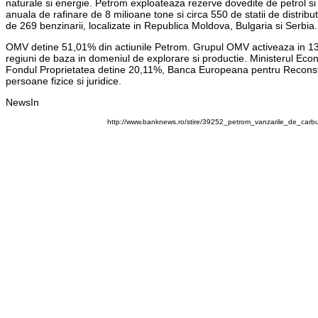
naturale si energie. Petrom exploateaza rezerve dovedite de petrol si 
anuala de rafinare de 8 milioane tone si circa 550 de statii de distri
de 269 benzinarii, localizate in Republica Moldova, Bulgaria si Serbia.
OMV detine 51,01% din actiunile Petrom. Grupul OMV activeaza in 13 ta
regiuni de baza in domeniul de explorare si productie. Ministerul Eco
Fondul Proprietatea detine 20,11%, Banca Europeana pentru Reconstruc
persoane fizice si juridice.
NewsIn
http://www.banknews.ro/stire/39252_petrom_vanzarile_de_carbu