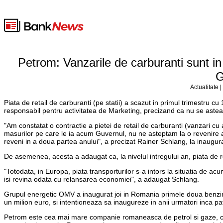
Petrom: Vanzarile de carburanti sunt in
G
Actualitate 
Piata de retail de carburanti (pe statii) a scazut in primul trimestru
responsabil pentru activitatea de Marketing, precizand ca nu se aste
"Am constatat o contractie a pietei de retail de carburanti (vanzari cu
masurilor pe care le ia acum Guvernul, nu ne asteptam la o revenire a a
reveni in a doua partea anului", a precizat Rainer Schlang, la inaugur
De asemenea, acesta a adaugat ca, la nivelul intregului an, piata de 
"Totodata, in Europa, piata transporturilor s-a intors la situatia de a
isi revina odata cu relansarea economiei", a adaugat Schlang.
Grupul energetic OMV a inaugurat joi in Romania primele doua benzinari
un milion euro, si intentioneaza sa inaugureze in anii urmatori inca patr
Petrom este cea mai mare companie romaneasca de petrol si gaze, cu ac