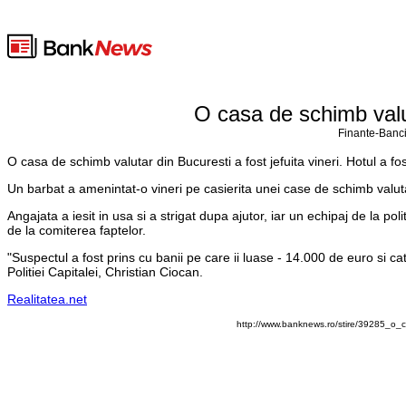
O casa de schimb valut
Finante-Banci
O casa de schimb valutar din Bucuresti a fost jefuita vineri. Hotul a fos
Un barbat a amenintat-o vineri pe casierita unei case de schimb valutar 
Angajata a iesit in usa si a strigat dupa ajutor, iar un echipaj de la pol
de la comiterea faptelor.
"Suspectul a fost prins cu banii pe care ii luase - 14.000 de euro si ca
Politiei Capitalei, Christian Ciocan.
Realitatea.net
http://www.banknews.ro/stire/39285_o_