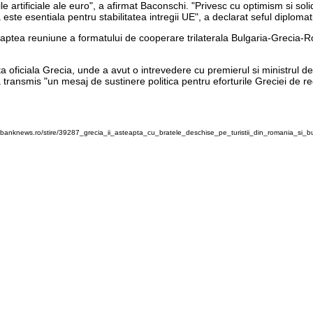
le artificiale ale euro", a afirmat Baconschi. "Privesc cu optimism si sol
este esentiala pentru stabilitatea intregii UE", a declarat seful diploma
a saptea reuniune a formatului de cooperare trilaterala Bulgaria-Grecia-Ro
ita oficiala Grecia, unde a avut o intrevedere cu premierul si ministrul 
 transmis "un mesaj de sustinere politica pentru eforturile Greciei de r
.banknews.ro/stire/39287_grecia_ii_asteapta_cu_bratele_deschise_pe_turistii_din_romania_si_bu