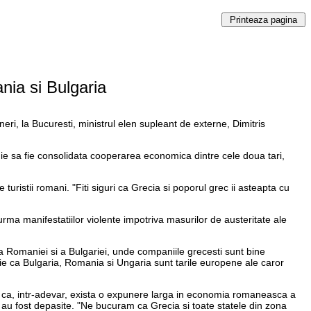
ania si Bulgaria
neri, la Bucuresti, ministrul elen supleant de externe, Dimitris
ebuie sa fie consolidata cooperarea economica dintre cele doua tari,
turistii romani. "Fiti siguri ca Grecia si poporul grec ii asteapta cu
rma manifestatiilor violente impotriva masurilor de austeritate ale
 a Romaniei si a Bulgariei, unde companiile grecesti sunt bine
ie ca Bulgaria, Romania si Ungaria sunt tarile europene ale caror
i ca, intr-adevar, exista o expunere larga in economia romaneasca a
E, au fost depasite. "Ne bucuram ca Grecia si toate statele din zona