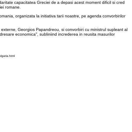
idaritate capacitatea Greciei de a depasi acest moment dificil si cred
tiei romane.
mania, organizata la initiativa tarii noastre, pe agenda convorbirilor
de externe, Georgios Papandreou, si convorbiri cu ministrul supleant al
edresare economica", subliniind increderea in reusita masurilor
lgaria.html