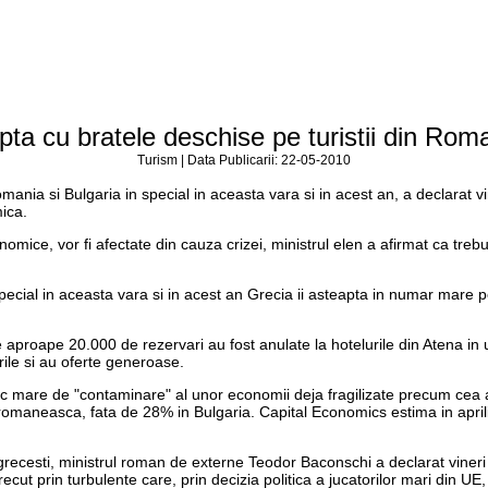
pta cu bratele deschise pe turistii din Rom
Turism | Data Publicarii: 22-05-2010
mania si Bulgaria in special in aceasta vara si in acest an, a declarat vi
mica.
economice, vor fi afectate din cauza crizei, ministrul elen a afirmat ca tr
pecial in aceasta vara si in acest an Grecia ii asteapta in numar mare pe 
 aproape 20.000 de rezervari au fost anulate la hotelurile din Atena in u
rile si au oferte generoase.
risc mare de "contaminare" al unor economii deja fragilizate precum cea
romaneasca, fata de 28% in Bulgaria. Capital Economics estima in april
 grecesti, ministrul roman de externe Teodor Baconschi a declarat viner
ecut prin turbulente care, prin decizia politica a jucatorilor mari din U