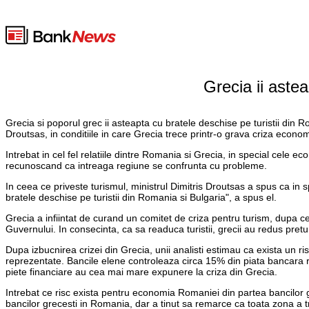
Grecia ii astea
Grecia si poporul grec ii asteapta cu bratele deschise pe turistii din Ro
Droutsas, in conditiile in care Grecia trece printr-o grava criza econo
Intrebat in cel fel relatiile dintre Romania si Grecia, in special cele 
recunoscand ca intreaga regiune se confrunta cu probleme.
In ceea ce priveste turismul, ministrul Dimitris Droutsas a spus ca in s
bratele deschise pe turistii din Romania si Bulgaria", a spus el.
Grecia a infiintat de curand un comitet de criza pentru turism, dupa ce
Guvernului. In consecinta, ca sa readuca turistii, grecii au redus pretu
Dupa izbucnirea crizei din Grecia, unii analisti estimau ca exista un 
reprezentate. Bancile elene controleaza circa 15% din piata bancara 
piete financiare au cea mai mare expunere la criza din Grecia.
Intrebat ce risc exista pentru economia Romaniei din partea bancilor
bancilor grecesti in Romania, dar a tinut sa remarce ca toata zona a tr