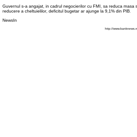
Guvernul s-a angajat, in cadrul negocierilor cu FMI, sa reduca masa sa
reducere a cheltuielilor, deficitul bugetar ar ajunge la 9,1% din PIB.
NewsIn
http://www.banknews.r