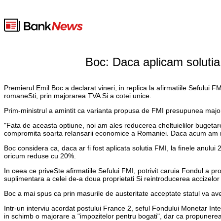
Boc: Daca aplicam solutia
Premierul Emil Boc a declarat vineri, in replica la afirmatiile Sefului 
romaneSti, prin majorarea TVA Si a cotei unice.
Prim-ministrul a amintit ca varianta propusa de FMI presupunea major
"Fata de aceasta optiune, noi am ales reducerea cheltuielilor bugetar
compromita soarta relansarii economice a Romaniei. Daca acum am ma
Boc considera ca, daca ar fi fost aplicata solutia FMI, la finele anului 2
oricum reduse cu 20%.
In ceea ce priveSte afirmatiile Sefului FMI, potrivit caruia Fondul a p
suplimentara a celei de-a doua proprietati Si reintroducerea accizelor
Boc a mai spus ca prin masurile de austeritate acceptate statul va avea
Intr-un interviu acordat postului France 2, seful Fondului Monetar In
in schimb o majorare a "impozitelor pentru bogati", dar ca propunerea