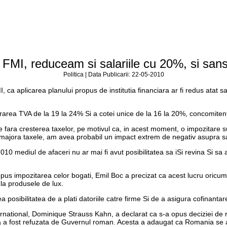
 FMI, reduceam si salariile cu 20%, si san
Politica | Data Publicarii: 22-05-2010
FMI, ca aplicarea planului propus de institutia financiara ar fi redus atat
area TVA de la 19 la 24% Si a cotei unice de la 16 la 20%, concomitent
e fara cresterea taxelor, pe motivul ca, in acest moment, o impozitare s
jora taxele, am avea probabil un impact extrem de negativ asupra sa
010 mediul de afaceri nu ar mai fi avut posibilitatea sa iSi revina Si sa a
ropus impozitarea celor bogati, Emil Boc a precizat ca acest lucru oricum
 la produsele de lux.
 posibilitatea de a plati datoriile catre firme Si de a asigura cofinantar
ternational, Dominique Strauss Kahn, a declarat ca s-a opus deciziei de 
 a fost refuzata de Guvernul roman. Acesta a adaugat ca Romania se afla