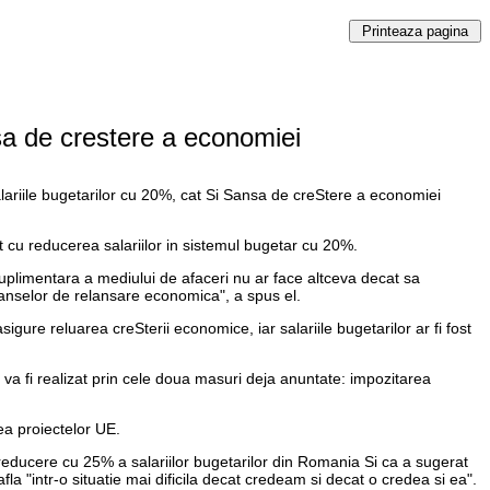
sa de crestere a economiei
 salariile bugetarilor cu 20%, cat Si Sansa de creStere a economiei
 cu reducerea salariilor in sistemul bugetar cu 20%.
uplimentara a mediului de afaceri nu ar face altceva decat sa
nselor de relansare economica", a spus el.
sigure reluarea creSterii economice, iar salariile bugetarilor ar fi fost
 va fi realizat prin cele doua masuri deja anuntate: impozitarea
ea proiectelor UE.
reducere cu 25% a salariilor bugetarilor din Romania Si ca a sugerat
 "intr-o situatie mai dificila decat credeam si decat o credea si ea".