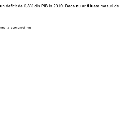
un deficit de 6,8% din PIB in 2010. Daca nu ar fi luate masuri de
stere_a_economiei.html