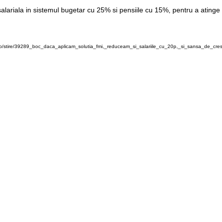
lariala in sistemul bugetar cu 25% si pensiile cu 15%, pentru a atinge 
o/stire/39289_boc_daca_aplicam_solutia_fmi,_reduceam_si_salariile_cu_20p,_si_sansa_de_cre