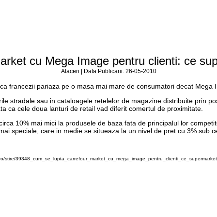
rket cu Mega Image pentru clienti: ce sup
Afaceri | Data Publicarii: 26-05-2010
ta ca francezii pariaza pe o masa mai mare de consumatori decat Mega I
e stradale sau in cataloagele retelelor de magazine distribuite prin pos
ta ca cele doua lanturi de retail vad diferit comertul de proximitate.
circa 10% mai mici la produsele de baza fata de principalul lor competitor
mai speciale, care in medie se situeaza la un nivel de pret cu 3% sub c
ro/stire/39348_cum_se_lupta_carrefour_market_cu_mega_image_pentru_clienti_ce_supermarket_