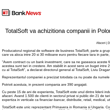
TotalSoft va achizitiona companii in Polo
Afaceri | 
Producatorul regional de software de business TotalSoft, parte a grupu
care va aloca intre 20 si 30 milioane euro pentru fiecare tara in parte,
"Avem contract cu un bank investment, care sa ne gaseasca aceste firme
acestea sunt tari in crestere. Am stabilit in acest sens un buget intre
cu al TotalSoft", a declarat directorul general al TotalSoft, Liviu Draga
Reprezentantul companiei a precizat totodata ca nu poate da numele
Potrivit acestuia, in prezent compania are 390 angajati.
Cu peste 15 de ani de experienta, TotalSoft este unul dintre liderii indu
afaceri. Avand 1.500 de clienti in sectorul privat si public din 21 de t
expertiza in verticale ca financiar-bancar, distributie, retail, medical, ut
TotalSoft este unic reprezentant Primavera in Romania si Ungaria. Co