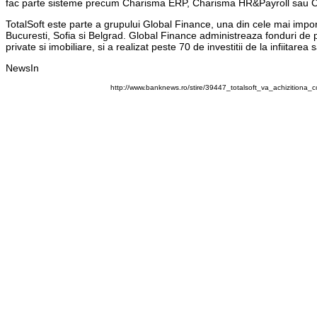
fac parte sisteme precum Charisma ERP, Charisma HR&Payroll sau C
TotalSoft este parte a grupului Global Finance, una din cele mai import
Bucuresti, Sofia si Belgrad. Global Finance administreaza fonduri de pe
private si imobiliare, si a realizat peste 70 de investitii de la infiitarea 
NewsIn
http://www.banknews.ro/stire/39447_totalsoft_va_achizitiona