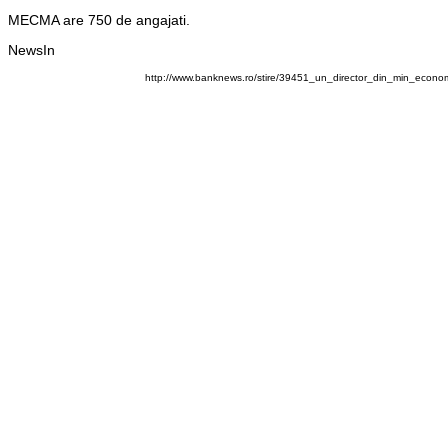
MECMA are 750 de angajati.
NewsIn
http://www.banknews.ro/stire/39451_un_director_din_min_econom