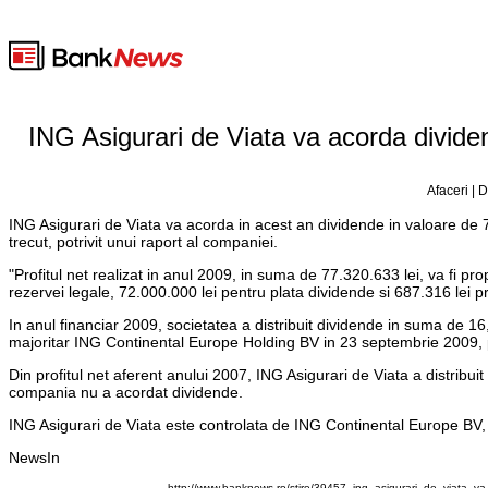
ING Asigurari de Viata va acorda dividend
Afaceri | 
ING Asigurari de Viata va acorda in acest an dividende in valoare de 72
trecut, potrivit unui raport al companiei.
"Profitul net realizat in anul 2009, in suma de 77.320.633 lei, va fi pr
rezervei legale, 72.000.000 lei pentru plata dividende si 687.316 lei prof
In anul financiar 2009, societatea a distribuit dividende in suma de 16,
majoritar ING Continental Europe Holding BV in 23 septembrie 2009, po
Din profitul net aferent anului 2007, ING Asigurari de Viata a distribuit
compania nu a acordat dividende.
ING Asigurari de Viata este controlata de ING Continental Europe BV, 
NewsIn
http://www.banknews.ro/stire/39457_ing_asigurari_de_viata_va