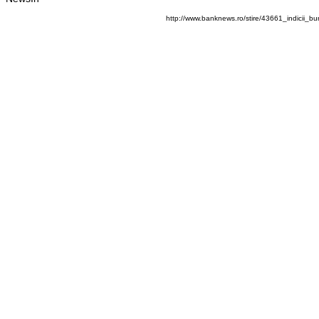
http://www.banknews.ro/stire/43661_indicii_