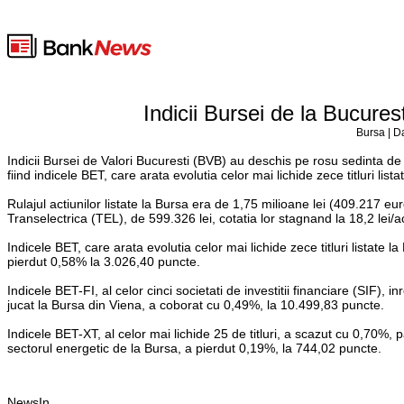
Indicii Bursei de la Bucures
Bursa | D
Indicii Bursei de Valori Bucuresti (BVB) au deschis pe rosu sedinta de
fiind indicele BET, care arata evolutia celor mai lichide zece titluri list
Rulajul actiunilor listate la Bursa era de 1,75 milioane lei (409.217 euro
Transelectrica (TEL), de 599.326 lei, cotatia lor stagnand la 18,2 lei/a
Indicele BET, care arata evolutia celor mai lichide zece titluri listat
pierdut 0,58% la 3.026,40 puncte.
Indicele BET-FI, al celor cinci societati de investitii financiare (SIF
jucat la Bursa din Viena, a coborat cu 0,49%, la 10.499,83 puncte.
Indicele BET-XT, al celor mai lichide 25 de titluri, a scazut cu 0,70%, 
sectorul energetic de la Bursa, a pierdut 0,19%, la 744,02 puncte.
NewsIn