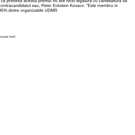
 ca primirea acestui premiu nu are nicio legatura cu candidatura sa
pe contracandidatul sau, Peter Eckstein Kovacs. "Este membru in
a 95% dintre organizatiile UDMR.
uarie.html