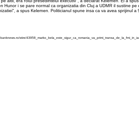
ltii, era rolul presedintelui executiv", a declarat Kelemen. El a spus
lemen Hunor i se pare normal ca organizatia din Cluj a UDMR il sustine 
nizatiei", a spus Kelemen. Politicianul spune insa ca va avea sprijinul 
w.banknews.ro/stire/43958_marko_bela_este_sigur_ca_romania_va_primi_transa_de_la_fmi_in_ian