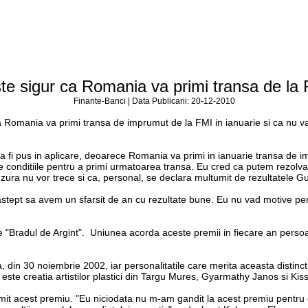
e sigur ca Romania va primi transa de la 
Finante-Banci | Data Publicarii: 20-12-2010
omania va primi transa de imprumut de la FMI in ianuarie si ca nu va 
a fi pus in aplicare, deoarece Romania va primi in ianuarie transa de i
e conditiile pentru a primi urmatoarea transa. Eu cred ca putem rezolva
nzura nu vor trece si ca, personal, se declara multumit de rezultatele G
, astept sa avem un sfarsit de an cu rezultate bune. Eu nu vad motive p
e "Bradul de Argint". Uniunea acorda aceste premii in fiecare an perso
, din 30 noiembrie 2002, iar personalitatile care merita aceasta distin
t este creatia artistilor plastici din Targu Mures, Gyarmathy Janos si Kis
it acest premiu. "Eu niciodata nu m-am gandit la acest premiu pentru ca 