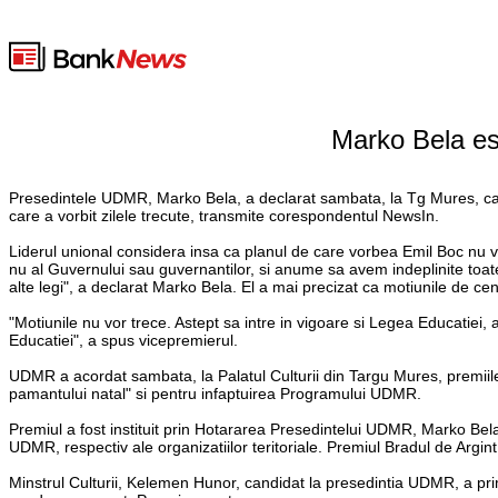
Marko Bela est
Presedintele UDMR, Marko Bela, a declarat sambata, la Tg Mures, ca R
care a vorbit zilele trecute, transmite corespondentul NewsIn.
Liderul unional considera insa ca planul de care vorbea Emil Boc nu v
nu al Guvernului sau guvernantilor, si anume sa avem indeplinite toat
alte legi", a declarat Marko Bela. El a mai precizat ca motiunile de ce
"Motiunile nu vor trece. Astept sa intre in vigoare si Legea Educatiei
Educatiei", a spus vicepremierul.
UDMR a acordat sambata, la Palatul Culturii din Targu Mures, premiil
pamantului natal" si pentru infaptuirea Programului UDMR.
Premiul a fost instituit prin Hotararea Presedintelui UDMR, Marko Bela
UDMR, respectiv ale organizatiilor teritoriale. Premiul Bradul de Argin
Minstrul Culturii, Kelemen Hunor, candidat la presedintia UDMR, a prim