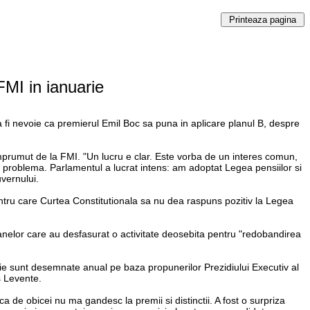
FMI in ianuarie
fi nevoie ca premierul Emil Boc sa puna in aplicare planul B, despre
mprumut de la FMI. "Un lucru e clar. Este vorba de un interes comun,
 problema. Parlamentul a lucrat intens: am adoptat Legea pensiilor si
uvernului.
entru care Curtea Constitutionala sa nu dea raspuns pozitiv la Legea
anelor care au desfasurat o activitate deosebita pentru "redobandirea
ctie sunt desemnate anual pe baza propunerilor Prezidiului Executiv al
s Levente.
de obicei nu ma gandesc la premii si distinctii. A fost o surpriza