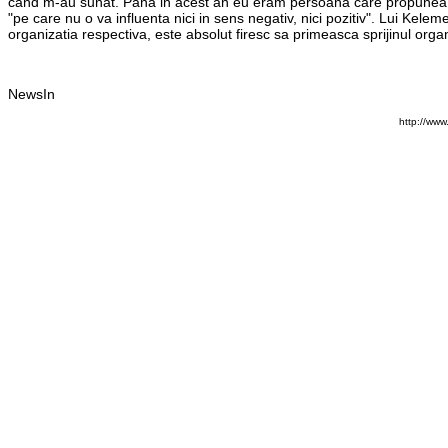
cand m-au sunat. Pana in acest an eu eram persoana care propunea pe a
"pe care nu o va influenta nici in sens negativ, nici pozitiv". Lui Ke
organizatia respectiva, este absolut firesc sa primeasca sprijinul orga
NewsIn
http://ww