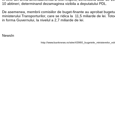
10 abtineri, determinand dezamagirea vizibila a deputatului PDL.
De asemenea, membrii comisiilor de buget-finante au aprobat bugetul mi
ministerului Transporturilor, care se ridica la 11,5 miliarde de lei. Tot
in forma Guvernului, la nivelul a 2,7 miliarde de lei.
NewsIn
http://www.banknews.ro/stire/43960_bugetele_ministerelor_educ