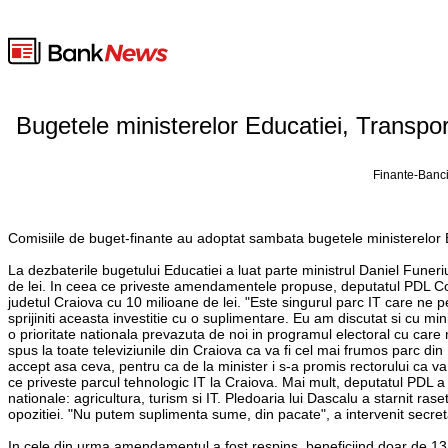
Bugetele ministerelor Educatiei, Transport
Finante-Banci
Comisiile de buget-finante au adoptat sambata bugetele ministerelor E
La dezbaterile bugetului Educatiei a luat parte ministrul Daniel Funeriu
de lei. In ceea ce priveste amendamentele propuse, deputatul PDL Con
judetul Craiova cu 10 milioane de lei. "Este singurul parc IT care n
sprijiniti aceasta investitie cu o suplimentare. Eu am discutat si cu min
o prioritate nationala prevazuta de noi in programul electoral cu car
spus la toate televiziunile din Craiova ca va fi cel mai frumos parc di
accept asa ceva, pentru ca de la minister i s-a promis rectorului ca va f
ce priveste parcul tehnologic IT la Craiova. Mai mult, deputatul PDL a 
nationale: agricultura, turism si IT. Pledoaria lui Dascalu a starnit rase
opozitiei. "Nu putem suplimenta sume, din pacate", a intervenit secre
In cele din urma amendamentul a fost respins, beneficiind doar de 13 v