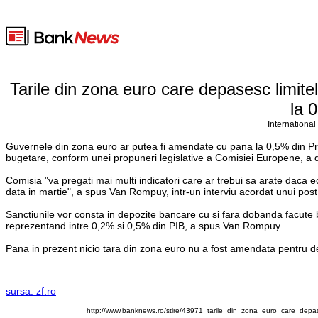
Tarile din zona euro care depasesc limite
la 
International
Guvernele din zona euro ar putea fi amendate cu pana la 0,5% din Prod
bugetare, conform unei propuneri legislative a Comisiei Europene, 
Comisia "va pregati mai multi indicatori care ar trebui sa arate daca 
data in martie", a spus Van Rompuy, intr-un interviu acordat unui po
Sanctiunile vor consta in depozite bancare cu si fara dobanda facute b
reprezentand intre 0,2% si 0,5% din PIB, a spus Van Rompuy.
Pana in prezent nicio tara din zona euro nu a fost amendata pentru dep
sursa: zf.ro
http://www.banknews.ro/stire/43971_tarile_din_zona_euro_care_depa