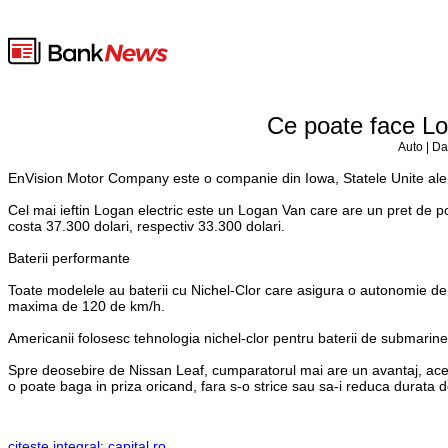
Ce poate face Lo
Auto | Da
EnVision Motor Company este o companie din Iowa, Statele Unite ale 
Cel mai ieftin Logan electric este un Logan Van care are un pret de 
costa 37.300 dolari, respectiv 33.300 dolari.
Baterii performante
Toate modelele au baterii cu Nichel-Clor care asigura o autonomie de
maxima de 120 de km/h.
Americanii folosesc tehnologia nichel-clor pentru baterii de submarin
Spre deosebire de Nissan Leaf, cumparatorul mai are un avantaj, acela
o poate baga in priza oricand, fara s-o strice sau sa-i reduca durata 
citeste integral: capital.ro