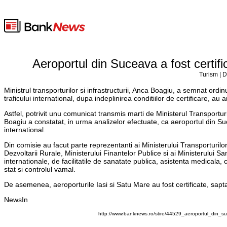
Aeroportul din Suceava a fost certific
Turism | D
Ministrul transporturilor si infrastructurii, Anca Boagiu, a semnat ord
traficului international, dupa indeplinirea conditiilor de certificare, au
Astfel, potrivit unu comunicat transmis marti de Ministerul Transporturil
Boagiu a constatat, in urma analizelor efectuate, ca aeroportul din Suc
international.
Din comisie au facut parte reprezentanti ai Ministerului Transporturilor si
Dezvoltarii Rurale, Ministerului Finantelor Publice si ai Ministerului Sanat
internationale, de facilitatile de sanatate publica, asistenta medicala, con
stat si controlul vamal.
De asemenea, aeroporturile Iasi si Satu Mare au fost certificate, sapt
NewsIn
http://www.banknews.ro/stire/44529_aeroportul_din_suc