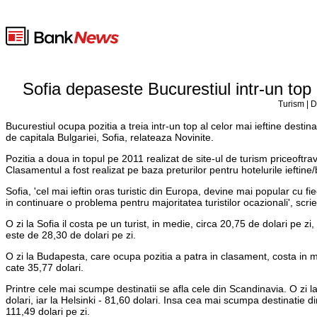
Sofia depaseste Bucurestiul intr-un top a
Turism | D
Bucurestiul ocupa pozitia a treia intr-un top al celor mai ieftine destin
de capitala Bulgariei, Sofia, relateaza Novinite.
Pozitia a doua in topul pe 2011 realizat de site-ul de turism priceoft
Clasamentul a fost realizat pe baza preturilor pentru hotelurile ieftine/b
Sofia, 'cel mai ieftin oras turistic din Europa, devine mai popular cu fiec
in continuare o problema pentru majoritatea turistilor ocazionali', scrie 
O zi la Sofia il costa pe un turist, in medie, circa 20,75 de dolari pe z
este de 28,30 de dolari pe zi.
O zi la Budapesta, care ocupa pozitia a patra in clasament, costa in med
cate 35,77 dolari.
Printre cele mai scumpe destinatii se afla cele din Scandinavia. O zi 
dolari, iar la Helsinki - 81,60 dolari. Insa cea mai scumpa destinatie d
111,49 dolari pe zi.