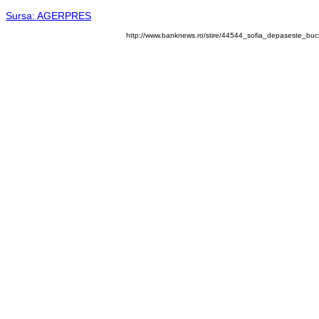
Sursa: AGERPRES
http://www.banknews.ro/stire/44544_sofia_depaseste_bucure