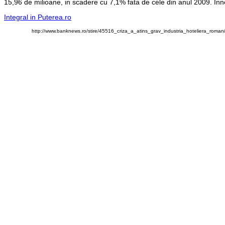
15,96 de milioane, in scadere cu 7,1% fata de cele din anul 2009. Innop
Integral in Puterea.ro
http://www.banknews.ro/stire/45516_criza_a_atins_grav_industria_hoteliera_roman