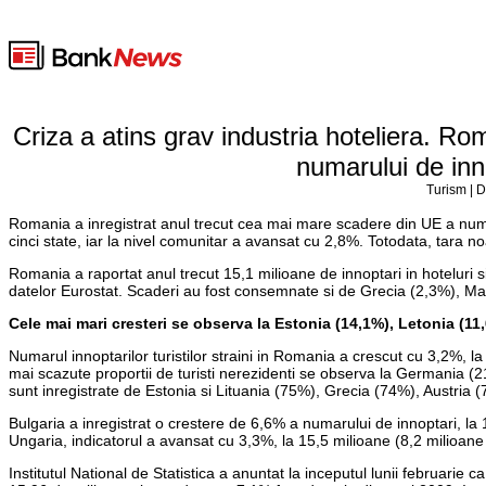
Criza a atins grav industria hoteliera. R
numarului de innop
Turism | D
Romania a inregistrat anul trecut cea mai mare scadere din UE a numarulu
cinci state, iar la nivel comunitar a avansat cu 2,8%. Totodata, tara noa
Romania a raportat anul trecut 15,1 milioane de innoptari in hoteluri s
datelor Eurostat. Scaderi au fost consemnate si de Grecia (2,3%), Mare
Cele mai mari cresteri se observa la Estonia (14,1%), Letonia (11,
Numarul innoptarilor turistilor straini in Romania a crescut cu 3,2%, 
mai scazute proportii de turisti nerezidenti se observa la Germania (
sunt inregistrate de Estonia si Lituania (75%), Grecia (74%), Austria 
Bulgaria a inregistrat o crestere de 6,6% a numarului de innoptari, la 14
Ungaria, indicatorul a avansat cu 3,3%, la 15,5 milioane (8,2 milioane
Institutul National de Statistica a anuntat la inceputul lunii februarie c