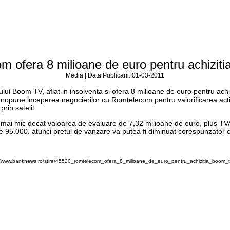
m ofera 8 milioane de euro pentru achizit
Media | Data Publicarii: 01-03-2011
oom TV, aflat in insolventa si ofera 8 milioane de euro pentru achizitia
 propune inceperea negocierilor cu Romtelecom pentru valorificarea activ
rin satelit.
i mai mic decat valoarea de evaluare de 7,32 milioane de euro, plus TVA
 de 95.000, atunci pretul de vanzare va putea fi diminuat corespunzator
//www.banknews.ro/stire/45520_romtelecom_ofera_8_milioane_de_euro_pentru_achizitia_boom_t