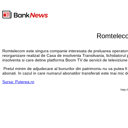
Romteleco
Romtelecom este singura companie interesata de preluarea operatorului B
reorganizare realizat de Casa de insolventa Transilvania, lichidatorul
insolventa si care detine platforma Boom TV de servicii de televiziune p
Pretul minim de adjudecare al bunurilor din patrimoniu nu va putea f
abonati. In cazul in care numarul abonatilor transferati este mai mic
Sursa: Puterea.ro
http: