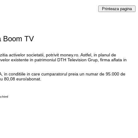
ia Boom TV
 activelor societatii, potrivit money.ro. Astfel, in planul de
elor existente in patrimoniul DTH Television Grup, firma aflata in
, in conditiile in care cumparatorul preia un numar de 95.000 de
 cu 80,08 euro/abonat.
v.html