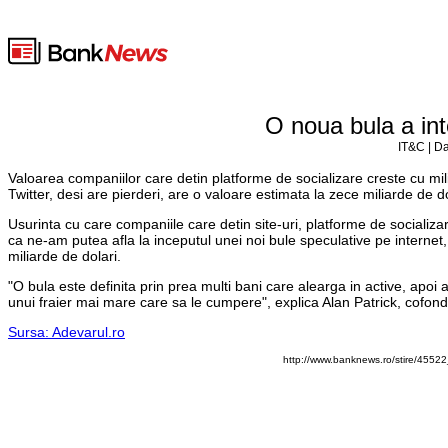
O noua bula a int
IT&C | Da
Valoarea companiilor care detin platforme de socializare creste cu mi
Twitter, desi are pierderi, are o valoare estimata la zece miliarde de d
Usurinta cu care companiile care detin site-uri, platforme de socializar
ca ne-am putea afla la inceputul unei noi bule speculative pe internet, s
miliarde de dolari.
"O bula este definita prin prea multi bani care alearga in active, apoi 
unui fraier mai mare care sa le cumpere", explica Alan Patrick, cofond
Sursa: Adevarul.ro
http://www.banknews.ro/stire/4552