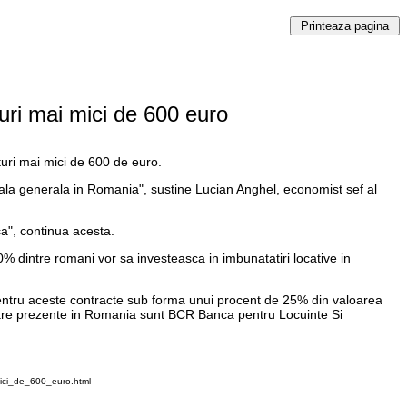
turi mai mici de 600 euro
turi mai mici de 600 de euro.
oala generala in Romania", sustine Lucian Anghel, economist sef al
nca", continua acesta.
dintre romani vor sa investeasca in imbunatatiri locative in
pentru aceste contracte sub forma unui procent de 25% din valoarea
itare prezente in Romania sunt BCR Banca pentru Locuinte Si
mici_de_600_euro.html