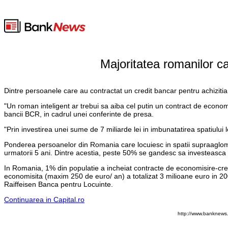
Majoritatea romanilor ca
Dintre persoanele care au contractat un credit bancar pentru achiziti
"Un roman inteligent ar trebui sa aiba cel putin un contract de econo
bancii BCR, in cadrul unei conferinte de presa.
"Prin investirea unei sume de 7 miliarde lei in imbunatatirea spatiului
Ponderea persoanelor din Romania care locuiesc in spatii supraaglom
urmatorii 5 ani. Dintre acestia, peste 50% se gandesc sa investeasca i
In Romania, 1% din populatie a incheiat contracte de economisire-cre
economisita (maxim 250 de euro/ an) a totalizat 3 milioane euro in 
Raiffeisen Banca pentru Locuinte.
Continuarea in Capital.ro
http://www.banknews.