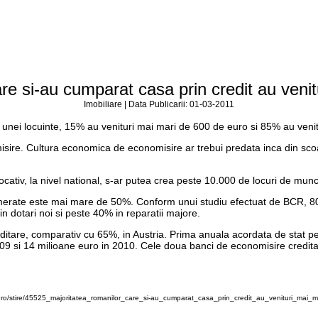
re si-au cumparat casa prin credit au veni
Imobiliare | Data Publicarii: 01-03-2011
a unei locuinte, 15% au venituri mai mari de 600 de euro si 85% au veni
misire. Cultura economica de economisire ar trebui predata inca din sc
 locativ, la nivel national, s-ar putea crea peste 10.000 de locuri de mu
erate este mai mare de 50%. Conform unui studiu efectuat de BCR, 80% 
n dotari noi si peste 40% in reparatii majore.
ditare, comparativ cu 65%, in Austria. Prima anuala acordata de stat 
2009 si 14 milioane euro in 2010. Cele doua banci de economisire cred
ro/stire/45525_majoritatea_romanilor_care_si-au_cumparat_casa_prin_credit_au_venituri_mai_