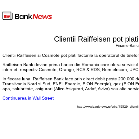
Clientii Raiffeisen pot plat
Finante-Banci
Clientii Raiffeisen si Cosmote pot plati facturile la operatorul de telef
Raiffeisen Bank devine prima banca din Romania care ofera serviciul de d
internet, respectiv Cosmote, Orange, RCS & RDS, Romtelecom, UPC,
In fiecare luna, Raiffeisen Bank face prin direct debit peste 200.000 de
Transilvania Nord si Sud, ENEL Energie, E.ON Energie), gaz (E.ON 
apa, salubritate, asigurari (Alico Asigurari, Ardaf, Aviva) sau alte servici
Continuarea in Wall Street
http://www.banknews.ro/stire/45529_clientii