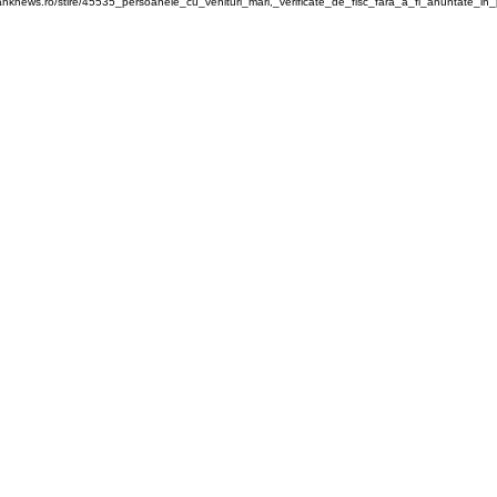
anknews.ro/stire/45535_persoanele_cu_venituri_mari,_verificate_de_fisc_fara_a_fi_anuntate_in_p