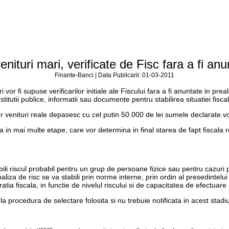
nituri mari, verificate de Fisc fara a fi anun
Finante-Banci | Data Publicarii: 01-03-2011
 vor fi supuse verificarilor initiale ale Fiscului fara a fi anuntate in p
 institutii publice, informatii sau documente pentru stabilirea situatiei fisca
ror venituri reale depasesc cu cel putin 50.000 de lei sumele declarate vo
ua in mai multe etape, care vor determina in final starea de fapt fiscala 
li riscul probabil pentru un grup de persoane fizice sau pentru cazuri pun
aliza de risc se va stabili prin norme interne, prin ordin al presedintelui
ia fiscala, in functie de nivelul riscului si de capacitatea de efectuare 
a procedura de selectare folosita si nu trebuie notificata in acest stadiu 