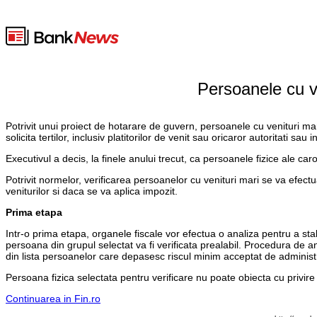
Persoanele cu ve
Potrivit unui proiect de hotarare de guvern, persoanele cu venituri mari
solicita tertilor, inclusiv platitorilor de venit sau oricaror autoritati sau
Executivul a decis, la finele anului trecut, ca persoanele fizice ale ca
Potrivit normelor, verificarea persoanelor cu venituri mari se va efect
veniturilor si daca se va aplica impozit.
Prima etapa
Intr-o prima etapa, organele fiscale vor efectua o analiza pentru a stabi
persoana din grupul selectat va fi verificata prealabil. Procedura de an
din lista persoanelor care depasesc riscul minim acceptat de administrat
Persoana fizica selectata pentru verificare nu poate obiecta cu privire l
Continuarea in Fin.ro