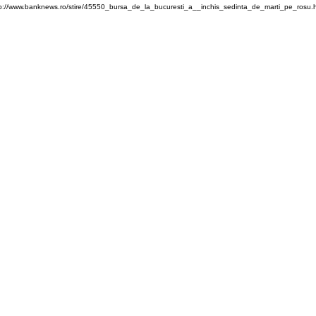
p://www.banknews.ro/stire/45550_bursa_de_la_bucuresti_a__inchis_sedinta_de_marti_pe_rosu.