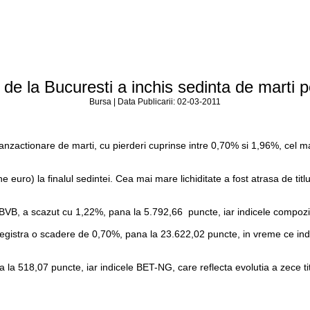
de la Bucuresti a inchis sedinta de marti 
Bursa | Data Publicarii: 02-03-2011
anzactionare de marti, cu pierderi cuprinse intre 0,70% si 1,96%, cel mai 
ne euro) la finalul sedintei. Cea mai mare lichiditate a fost atrasa de titl
e la BVB, a scazut cu 1,22%, pana la 5.792,66 puncte, iar indicele compo
), inregistra o scadere de 0,70%, pana la 23.622,02 puncte, in vreme ce i
ana la 518,07 puncte, iar indicele BET-NG, care reflecta evolutia a zece 