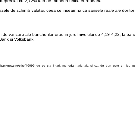
a depreciat cu 2,72% fata de moneda unica europeana.
sele de schimb valutar, ceea ce inseamna ca sansele reale ale doritorilo
suri de vanzare ale bancherilor erau in jurul nivelului de 4,19-4,22, la
 Bank si Volksbank.
w.banknews.ro/stire/46099_de_ce_s-a_intarit_moneda_nationala_si_cat_de_bun_este_un_leu_put