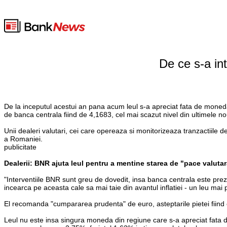
De ce s-a in
De la inceputul acestui an pana acum leul s-a apreciat fata de moned
de banca centrala fiind de 4,1683, cel mai scazut nivel din ultimele no
Unii dealeri valutari, cei care opereaza si monitorizeaza tranzactiile d
a Romaniei.
publicitate
Dealerii: BNR ajuta leul pentru a mentine starea de "pace valuta
"Interventiile BNR sunt greu de dovedit, insa banca centrala este preze
incearca pe aceasta cale sa mai taie din avantul inflatiei - un leu mai
El recomanda "cumpararea prudenta" de euro, asteptarile pietei fiind
Leul nu este insa singura moneda din regiune care s-a apreciat fata d