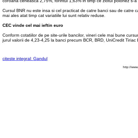
coroana ceheasca 2,75%, forintul 1,63% in timp ce zlotul polonez s-
Cursul BNR nu este insa si cel practicat de catre banci sau de catre ca
mai ales atat timp cat variatiile lui sunt relativ reduse.
CEC vinde cel mai ieftin euro
Conform cotatiilor de pe site-urile bancilor, vineri cele mai bune cur
jurul valorii de 4,23-4,25 la banci precum BCR, BRD, UniCredit Tiriac
citeste integral: Gandul
http://ww