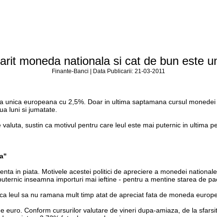
tarit moneda nationala si cat de bun este un
Finante-Banci | Data Publicarii: 21-03-2011
a unica europeana cu 2,5%. Doar in ultima saptamana cursul monedei nat
ua luni si jumatate.
e valuta, sustin ca motivul pentru care leul este mai puternic in ultima p
ra"
nta in piata. Motivele acestei politici de apreciere a monedei nationale
 puternic inseamna importuri mai ieftine - pentru a mentine starea de pac
 ca leul sa nu ramana mult timp atat de apreciat fata de moneda europ
e euro. Conform cursurilor valutare de vineri dupa-amiaza, de la sfarsit