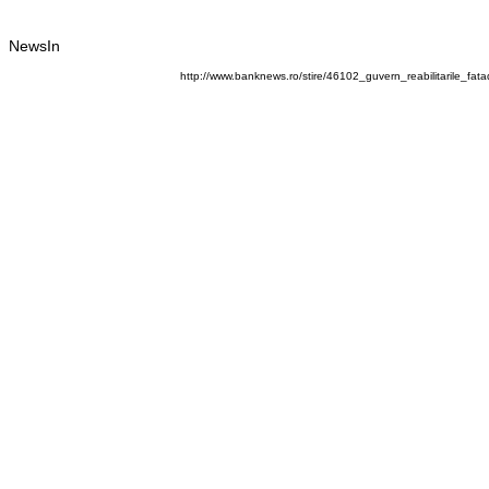
NewsIn
http://www.banknews.ro/stire/46102_guvern_reabilitarile_fata