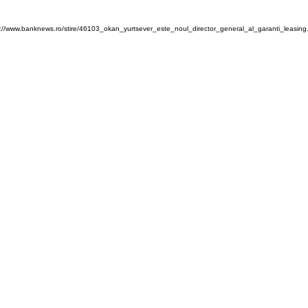
://www.banknews.ro/stire/46103_okan_yurtsever_este_noul_director_general_al_garanti_leasing