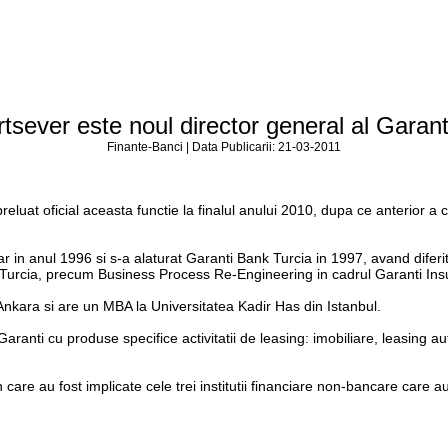
tsever este noul director general al Garant
Finante-Banci | Data Publicarii: 21-03-2011
eluat oficial aceasta functie la finalul anului 2010, dupa ce anterior 
 in anul 1996 si s-a alaturat Garanti Bank Turcia in 1997, avand diferite 
in Turcia, precum Business Process Re-Engineering in cadrul Garanti In
n Ankara si are un MBA la Universitatea Kadir Has din Istanbul.
ranti cu produse specifice activitatii de leasing: imobiliare, leasing 
n care au fost implicate cele trei institutii financiare non-bancare care