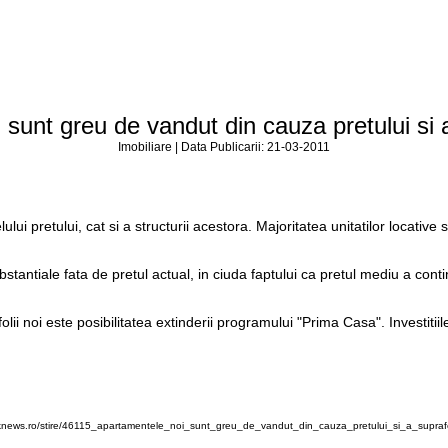
sunt greu de vandut din cauza pretului si 
Imobiliare | Data Publicarii: 21-03-2011
lului pretului, cat si a structurii acestora. Majoritatea unitatilor locativ
bstantiale fata de pretul actual, in ciuda faptului ca pretul mediu a co
i noi este posibilitatea extinderii programului "Prima Casa". Investitiile 
knews.ro/stire/46115_apartamentele_noi_sunt_greu_de_vandut_din_cauza_pretului_si_a_suprafe