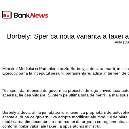
Borbely: Sper ca noua varianta a taxei 
Auto | Da
Ministrul Mediului si Padurilor, Laszlo Borbely, a declarat marti, intr-
Executiv pana la inceputul sesiunii parlamentare, adica in termen de
"Eu sper, dar depinde de guvern ca proiectul de lege privind taxa aut
aceasta, fie cea viitoare. Suntem pe ultima suta de metri", a mai spus
Borbely a declarat, la jumatatea lunii iunie, ca proprietarii de autove
acesteia, dupa ce guvernul va adopta modificari ale modului de plata a
modificarea din decembrie a ordonantei de urgenta ce reglementeaza
conform noilor valori ale taxei", a spus atunci ministrul.