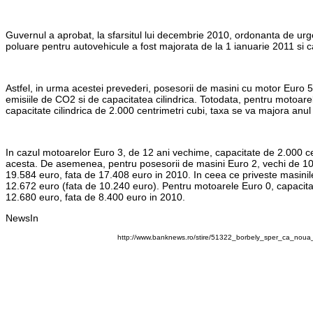
Guvernul a aprobat, la sfarsitul lui decembrie 2010, ordonanta de ur
poluare pentru autovehicule a fost majorata de la 1 ianuarie 2011 si c
Astfel, in urma acestei prevederi, posesorii de masini cu motor Euro 5
emisiile de CO2 si de capacitatea cilindrica. Totodata, pentru motoare
capacitate cilindrica de 2.000 centrimetri cubi, taxa se va majora anul
In cazul motoarelor Euro 3, de 12 ani vechime, capacitate de 2.000 ce
acesta. De asemenea, pentru posesorii de masini Euro 2, vechi de 10 a
19.584 euro, fata de 17.408 euro in 2010. In ceea ce priveste masinile
12.672 euro (fata de 10.240 euro). Pentru motoarele Euro 0, capacitat
12.680 euro, fata de 8.400 euro in 2010.
NewsIn
http://www.banknews.ro/stire/51322_borbely_sper_ca_nou