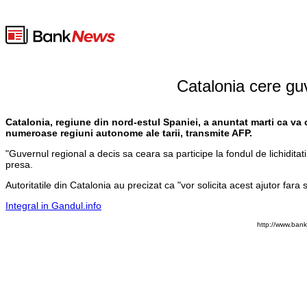
Catalonia cere guv
Catalonia, regiune din nord-estul Spaniei, a anuntat marti ca va 
numeroase regiuni autonome ale tarii, transmite AFP.
"Guvernul regional a decis sa ceara sa participe la fondul de lichiditati
presa.
Autoritatile din Catalonia au precizat ca "vor solicita acest ajutor far
Integral in Gandul.info
http://www.ban