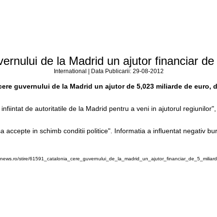
ernului de la Madrid un ajutor financiar de
International | Data Publicarii: 29-08-2012
cere guvernului de la Madrid un ajutor de 5,023 miliarde de euro, d
 infiintat de autoritatile de la Madrid pentru a veni in ajutorul regiunilo
a sa accepte in schimb conditii politice". Informatia a influentat negati
knews.ro/stire/61591_catalonia_cere_guvernului_de_la_madrid_un_ajutor_financiar_de_5_miliar