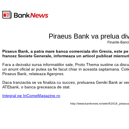
Piraeus Bank va prelua div
Finante-Banci
Piraeus Bank, a patra mare banca comerciala din Grecia, este pe
francez Societe Generale, informeaza un articol publicat miercur
Fara a dezvalui sursa informatiilor sale, Proto Thema sustine ca discut
un anunt oficial ar putea sa fie facut chiar in aceasta saptamana. Coti
Piraeus Bank, relateaza Agerpres.
Daca tranzactia se va finaliza cu succes, preluarea Geniki Bank ar ven
ATEbank, o banca greceasca de stat.
Integral pe InComeMagazine.ro
http://www.banknews.ro/stire/61616_piraeu