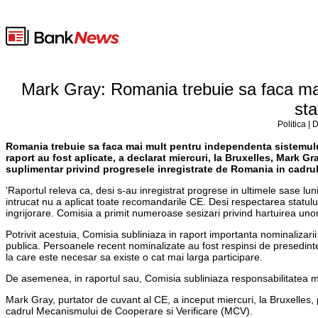
Mark Gray: Romania trebuie sa faca mai 
sta
Politica |
Romania trebuie sa faca mai mult pentru independenta sistemului 
raport au fost aplicate, a declarat miercuri, la Bruxelles, Mark G
suplimentar privind progresele inregistrate de Romania in cadru
'Raportul releva ca, desi s-au inregistrat progrese in ultimele sase lu
intrucat nu a aplicat toate recomandarile CE. Desi respectarea statului 
ingrijorare. Comisia a primit numeroase sesizari privind hartuirea unor
Potrivit acestuia, Comisia subliniaza in raport importanta nominalizar
publica. Persoanele recent nominalizate au fost respinsi de presedin
la care este necesar sa existe o cat mai larga participare.
De asemenea, in raportul sau, Comisia subliniaza responsabilitatea mi
Mark Gray, purtator de cuvant al CE, a inceput miercuri, la Bruxelles,
cadrul Mecanismului de Cooperare si Verificare (MCV).