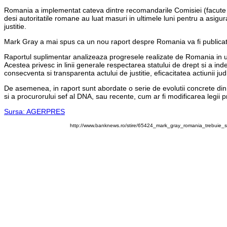
Romania a implementat cateva dintre recomandarile Comisiei (facute in
desi autoritatile romane au luat masuri in ultimele luni pentru a asigur
justitie.
Mark Gray a mai spus ca un nou raport despre Romania va fi publicat 
Raportul suplimentar analizeaza progresele realizate de Romania in ult
Acestea privesc in linii generale respectarea statului de drept si a ind
consecventa si transparenta actului de justitie, eficacitatea actiunii jud
De asemenea, in raport sunt abordate o serie de evolutii concrete din
si a procurorului sef al DNA, sau recente, cum ar fi modificarea legii p
Sursa: AGERPRES
http://www.banknews.ro/stire/65424_mark_gray_romania_trebuie_s