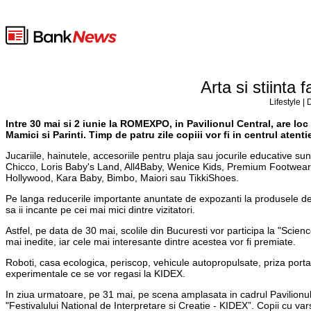
Arta si stiinta
Lifestyle |
Intre 30 mai si 2 iunie la ROMEXPO, in Pavilionul Central, are loc
Mamici si Parinti. Timp de patru zile copiii vor fi in centrul atentie
Jucariile, hainutele, accesoriile pentru plaja sau jocurile educative su
Chicco, Loris Baby's Land, All4Baby, Wenice Kids, Premium Footwear,
Hollywood, Kara Baby, Bimbo, Maiori sau TikkiShoes.
Pe langa reducerile importante anuntate de expozanti la produsele dest
sa ii incante pe cei mai mici dintre vizitatori.
Astfel, pe data de 30 mai, scolile din Bucuresti vor participa la "Scie
mai inedite, iar cele mai interesante dintre acestea vor fi premiate.
Roboti, casa ecologica, periscop, vehicule autopropulsate, priza porta
experimentale ce se vor regasi la KIDEX.
In ziua urmatoare, pe 31 mai, pe scena amplasata in cadrul Pavilionului
"Festivalului National de Interpretare si Creatie - KIDEX”. Copii cu var