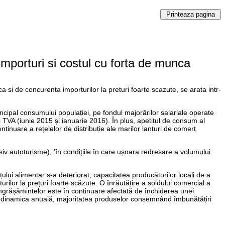
mporturi si costul cu forta de munca
 si de concurenta importurilor la preturi foarte scazute, se arata intr-
incipal consumului populației, pe fondul majorărilor salariale operate
i TVA (iunie 2015 și ianuarie 2016). În plus, apetitul de consum al
tinuare a rețelelor de distribuție ale marilor lanțuri de comerț
siv autoturisme), 'în condițiile în care ușoara redresare a volumului
țului alimentar s-a deteriorat, capacitatea producătorilor locali de a
ilor la prețuri foarte scăzute. O înrăutățire a soldului comercial a
 îngrășămintelor este în continuare afectată de închiderea unei
at dinamica anuală, majoritatea produselor consemnând îmbunătățiri