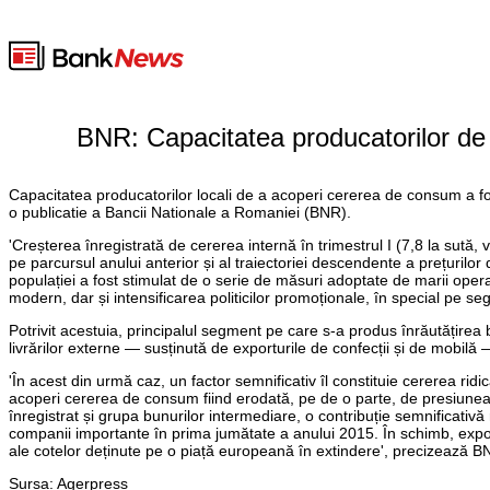
BNR: Capacitatea producatorilor de 
Capacitatea producatorilor locali de a acoperi cererea de consum a fost
o publicatie a Bancii Nationale a Romaniei (BNR).
'Creșterea înregistrată de cererea internă în trimestrul I (7,8 la sută
pe parcursul anului anterior și al traiectoriei descendente a prețurilo
populației a fost stimulat de o serie de măsuri adoptate de marii opera
modern, dar și intensificarea politicilor promoționale, în special pe s
Potrivit acestuia, principalul segment pe care s-a produs înrăutățirea b
livrărilor externe — susținută de exporturile de confecții și de mobilă
'În acest din urmă caz, un factor semnificativ îl constituie cererea rid
acoperi cererea de consum fiind erodată, pe de o parte, de presiunea co
înregistrat și grupa bunurilor intermediare, o contribuție semnificativ
companii importante în prima jumătate a anului 2015. În schimb, expo
ale cotelor deținute pe o piață europeană în extindere', precizează B
Sursa: Agerpress