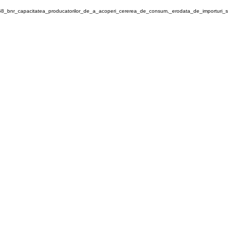
4968_bnr_capacitatea_producatorilor_de_a_acoperi_cererea_de_consum,_erodata_de_importuri_s