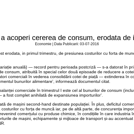
a acoperi cererea de consum, erodata de i
Economie | Data Publicarii: 03-07-2016
 erodata, in primul trimestru, de presiunea costurilor cu forta de munca
, variație anuală) — record pentru perioada postcriză — s-a datorat în pr
r de consum, atribuită în special celor două episoade de reducere a cote
tori comerciali în vederea consolidării cotei de piață — extinderea în con
egmentul bunurilor alimentare', informează documentul citat.
alanței comerciale în trimestrul I este cel al bunurilor de consum (inclu
 — a fost complet anihilată de expansiunea importurilor'.
icată de mașini second-hand destinate populației. În plus, deficitul comer
sturilor cu forța de muncă iar, pe de altă parte, de concurența importur
ă revenind comerțului cu produse chimice, în condițiile în care industria
rturile de mașini, echipamente și mijloace de transport și-au accentu
NR.