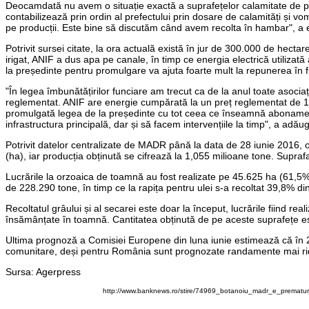
Deocamdată nu avem o situație exactă a suprafețelor calamitate de plo
contabilizează prin ordin al prefectului prin dosare de calamități și v
pe producții. Este bine să discutăm când avem recolta în hambar", a e
Potrivit sursei citate, la ora actuală există în jur de 300.000 de hectar
irigat, ANIF a dus apa pe canale, în timp ce energia electrică utilizat
la președinte pentru promulgare va ajuta foarte mult la repunerea în func
"În legea îmbunătățirilor funciare am trecut ca de la anul toate asocia
reglementat. ANIF are energie cumpărată la un preț reglementat de 1
promulgată legea de la președinte cu tot ceea ce înseamnă abonament
infrastructura principală, dar și să facem intervențiile la timp", a adă
Potrivit datelor centralizate de MADR până la data de 28 iunie 2016, 
(ha), iar producția obținută se cifrează la 1,055 milioane tone. Supraf
Lucrările la orzoaica de toamnă au fost realizate pe 45.625 ha (61,5%)
de 228.290 tone, în timp ce la rapița pentru ulei s-a recoltat 39,8% di
Recoltatul grâului și al secarei este doar la început, lucrările fiind r
însămânțate în toamnă. Cantitatea obținută de pe aceste suprafețe e
Ultima prognoză a Comisiei Europene din luna iunie estimează că în 201
comunitare, deși pentru România sunt prognozate randamente mai ridi
Sursa: Agerpress
http://www.banknews.ro/stire/74969_botanoiu_madr_e_premat