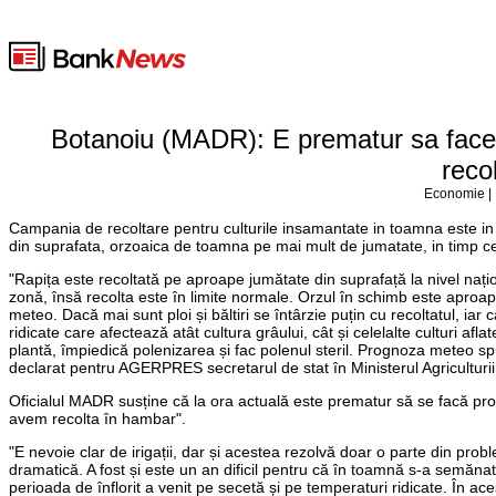
Botanoiu (MADR): E prematur sa face
reco
Economie | 
Campania de recoltare pentru culturile insamantate in toamna este in pl
din suprafata, orzoaica de toamna pe mai mult de jumatate, in timp ce
"Rapița este recoltată pe aproape jumătate din suprafață la nivel națion
zonă, însă recolta este în limite normale. Orzul în schimb este aproape f
meteo. Dacă mai sunt ploi și băltiri se întârzie puțin cu recoltatul, iar
ridicate care afectează atât cultura grâului, cât și celelalte culturi af
plantă, împiedică polenizarea și fac polenul steril. Prognoza meteo spun
declarat pentru AGERPRES secretarul de stat în Ministerul Agriculturii
Oficialul MADR susține că la ora actuală este prematur să se facă prog
avem recolta în hambar".
"E nevoie clar de irigații, dar și acestea rezolvă doar o parte din probl
dramatică. A fost și este un an dificil pentru că în toamnă s-a semănat 
perioada de înflorit a venit pe secetă și pe temperaturi ridicate. În aces