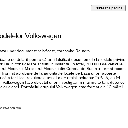
modelelor Volkswagen
aza unor documente falsificate, transmite Reuters.
ne de dolari) pentru că ar fi falsificat documentele la testele privind
or lua în considerare acțiuni în instanță. În total, 209.000 de vehicule
rul Mediului. Ministerul Mediului din Coreea de Sud a informat recent
fi primit aprobare de la autoritățile locale pe baza unor rapoarte
că a falsificat rezultatele testelor de emisii poluante în SUA, astfel
 Volkswagen face obiectul unor investigații în mai multe țări, după ce
relor diesel. Portofoliul grupului Volkswagen este format din 12 mărci,
volkswagen.html