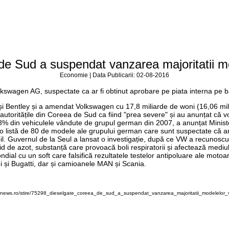
de Sud a suspendat vanzarea majoritatii 
Economie | Data Publicarii: 02-08-2016
kswagen AG, suspectate ca ar fi obtinut aprobare pe piata interna pe b
 Bentley și a amendat Volkswagen cu 17,8 miliarde de woni (16,06 milioa
e autoritățile din Coreea de Sud ca fiind "prea severe" și au anunțat că v
8% din vehiculele vândute de grupul german din 2007, a anunțat Ministe
a o listă de 80 de modele ale grupului german care sunt suspectate că ar 
ibil. Guvernul de la Seul a lansat o investigație, după ce VW a recunoscut 
 de azot, substanță care provoacă boli respiratorii și afectează mediul.
ial cu un soft care falsifică rezultatele testelor antipoluare ale motoa
 și Bugatti, dar și camioanele MAN și Scania.
knews.ro/stire/75298_dieselgate_coreea_de_sud_a_suspendat_vanzarea_majoritatii_modelelor_