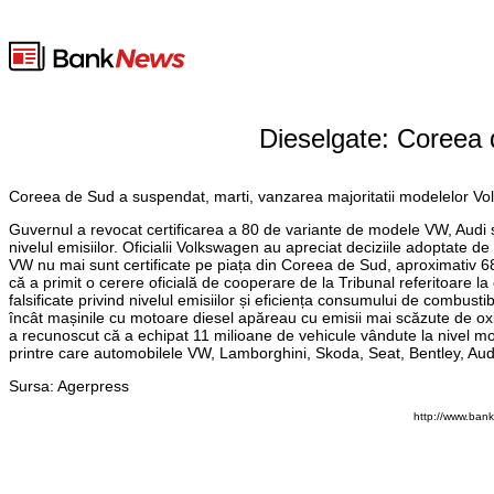
Dieselgate: Coreea 
Coreea de Sud a suspendat, marti, vanzarea majoritatii modelelor Vol
Guvernul a revocat certificarea a 80 de variante de modele VW, Audi și
nivelul emisiilor. Oficialii Volkswagen au apreciat deciziile adoptate d
VW nu mai sunt certificate pe piața din Coreea de Sud, aproximativ 6
că a primit o cerere oficială de cooperare de la Tribunal referitoare l
falsificate privind nivelul emisiilor și eficiența consumului de combust
încât mașinile cu motoare diesel apăreau cu emisii mai scăzute de oxid
a recunoscut că a echipat 11 milioane de vehicule vândute la nivel mond
printre care automobilele VW, Lamborghini, Skoda, Seat, Bentley, Audi
Sursa: Agerpress
http://www.ban