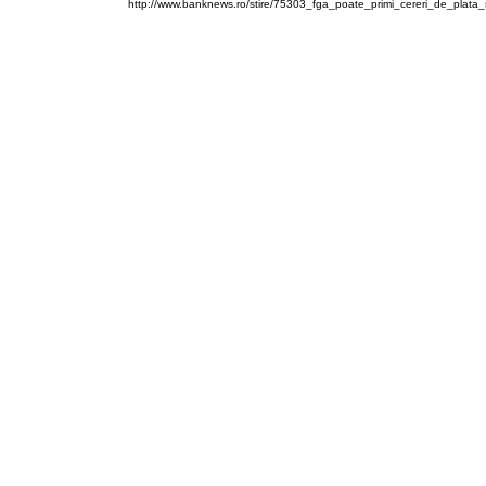
http://www.banknews.ro/stire/75303_fga_poate_primi_cereri_de_plata_