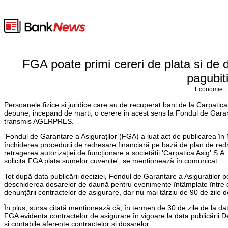
FGA poate primi cereri de plata si de d
pagubit
Economie | 
Persoanele fizice si juridice care au de recuperat bani de la Carpatica 
depune, incepand de marti, o cerere in acest sens la Fondul de Garant
transmis AGERPRES.
'Fondul de Garantare a Asiguraților (FGA) a luat act de publicarea în 
închiderea procedurii de redresare financiară pe bază de plan de redre
retragerea autorizației de funcționare a societății 'Carpatica Asig' S.A.
solicita FGA plata sumelor cuvenite', se menționează în comunicat.
Tot după data publicării deciziei, Fondul de Garantare a Asiguraților po
deschiderea dosarelor de daună pentru evenimente întâmplate între dat
denunțării contractelor de asigurare, dar nu mai târziu de 90 de zile d
În plus, sursa citată menționează că, în termen de 30 de zile de la dat
FGA evidența contractelor de asigurare în vigoare la data publicării 
și contabile aferente contractelor și dosarelor.