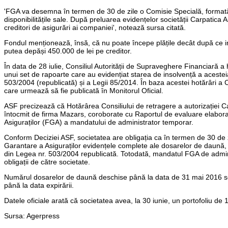
'FGA va desemna în termen de 30 de zile o Comisie Specială, formată di
disponibilitățile sale. După preluarea evidențelor societății Carpatica 
creditori de asigurări ai companiei', notează sursa citată.
Fondul menționează, însă, că nu poate începe plățile decât după ce inst
putea depăși 450.000 de lei pe creditor.
În data de 28 iulie, Consiliul Autorității de Supraveghere Financiară a 
unui set de rapoarte care au evidențiat starea de insolvență a acestei
503/2004 (republicată) și a Legii 85/2014. În baza acestei hotărâri a Co
care urmează să fie publicată în Monitorul Oficial.
ASF precizează că Hotărârea Consiliului de retragere a autorizației Ca
întocmit de firma Mazars, coroborate cu Raportul de evaluare elabora
Asiguraților (FGA) a mandatului de administrator temporar.
Conform Deciziei ASF, societatea are obligația ca în termen de 30 de 
Garantare a Asiguraților evidențele complete ale dosarelor de daună, în v
din Legea nr. 503/2004 republicată. Totodată, mandatul FGA de administ
obligații de către societate.
Numărul dosarelor de daună deschise până la data de 31 mai 2016 se 
până la data expirării.
Datele oficiale arată că societatea avea, la 30 iunie, un portofoliu d
Sursa: Agerpress