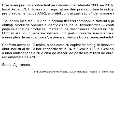
Creșterea prețului contractual pe intervalul de referință 2006 — 2016 
Insol. Astfel, CET Govora a înregistrat pierderi prin raportare la indic
prețul reglementat de ANRE și prețul contractual, sau 64 de milioane eu
"Spuneam încă din 2012 că în ograda fiecărei companii a statului a pro
entități. Modul de operare e identic cu cel de la Hidroelectrica — cont
piață sau cost de producție. Imediat după deschiderea procedurii insol
Oltchim și USG în vederea obținerii unor prețuri corecte și echitabil
a unui plan de reorganizare", a precizat Remus Borza reprezentantul E
Conform acestuia, Oltchim, o societate cu capital de stat și în insolven
abur industrial de 13 bari respectiv de la 94 lei Gcal la 126 lei Gcal 
a unei multinaționale cu o cifră de afaceri de peste un miliard de eur
reglementată de ANRE".
Sursa: Agerpress
http://www.banknews.ro/stire/75305_tribunalul_valcea_a_admis_de