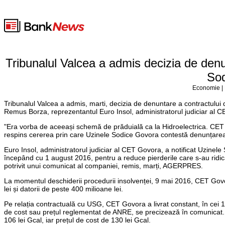
Tribunalul Valcea a admis decizia de denu
Sod
Economie | 
Tribunalul Valcea a admis, marti, decizia de denuntare a contractul
Remus Borza, reprezentantul Euro Insol, administratorul judiciar al 
"Era vorba de aceeași schemă de prăduială ca la Hidroelectrica. CET 
respins cererea prin care Uzinele Sodice Govora contestă denunțarea 
Euro Insol, administratorul judiciar al CET Govora, a notificat Uzinel
începând cu 1 august 2016, pentru a reduce pierderile care s-au ridicat 
potrivit unui comunicat al companiei, remis, marți, AGERPRES.
La momentul deschiderii procedurii insolvenței, 9 mai 2016, CET Govora
lei și datorii de peste 400 milioane lei.
Pe relația contractuală cu USG, CET Govora a livrat constant, în cei 10
de cost sau prețul reglementat de ANRE, se precizează în comunicat. Pr
106 lei Gcal, iar prețul de cost de 130 lei Gcal.