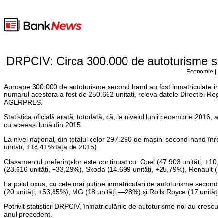
DRPCIV: Circa 300.000 de autoturisme se
Economie | 
Aproape 300.000 de autoturisme second hand au fost inmatriculate in
numarul acestora a fost de 250.662 unitati, releva datele Directiei 
AGERPRES.
Statistica oficială arată, totodată, că, la nivelul lunii decembrie 201
cu aceeași lună din 2015.
La nivel național, din totalul celor 297.290 de mașini second-hand în
unități, +18,41% față de 2015).
Clasamentul preferințelor este continuat cu: Opel (47.903 unități, +1
(23.616 unități, +33,29%), Skoda (14.699 unități, +25,79%), Renault 
La polul opus, cu cele mai puține înmatriculări de autoturisme second h
(20 unități, +53,85%), MG (18 unități,—28%) și Rolls Royce (17 unităț
Potrivit statisticii DRPCIV, înmatriculările de autoturisme noi au crescu
anul precedent.