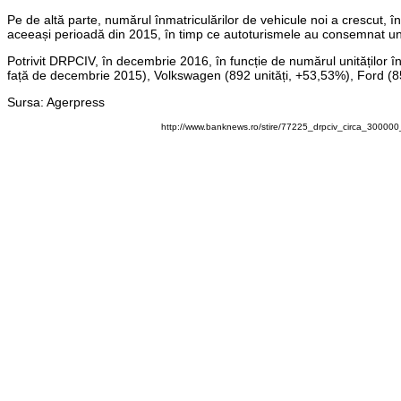
Pe de altă parte, numărul înmatriculărilor de vehicule noi a crescut,
aceeași perioadă din 2015, în timp ce autoturismele au consemnat un 
Potrivit DRPCIV, în decembrie 2016, în funcție de numărul unităților în
față de decembrie 2015), Volkswagen (892 unități, +53,53%), Ford (85
Sursa: Agerpress
http://www.banknews.ro/stire/77225_drpciv_circa_300000