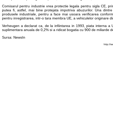
Comisarul pentru industrie vrea protectie legala pentru sigla CE, pr
putea fi, astfel, mai bine protejata impotriva abuzurilor. Una dint
produsele industriale, pentru a face mai usoara verificarea confor
pentru inregistrarea, intr-o tara membra UE, a vehiculelor originare din 
Verheugen a declarat ca, de la infiintarea in 1993, piata interna 
suplimentara anuala de 0,2% si a ridicat bogatia cu 900 de miliarde d
Sursa: NewsIn
http://