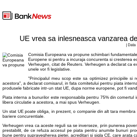
UE vrea sa inlesneasca vanzarea de 
| Data
Comisia Europeana va propune schimbari fundamentale pen
Europene si pentru a incuraja concurenta si cresterea e
Verheugen, citat de Reuters. Verheugen a declarat ca exe
unele vor fi legislative.
"Principalul meu scop este sa optimizez principiile si 
acestora", a declarat comisarul, in fata comitetului pentru piata inter
produsele fabricate intr-un stat UE, dupa norme europene, pot fi vand
Piata interna a bunurilor este responsabila pentru 75% din comertul i
libera circulatie a acestora, a mai spus Verheugen.
Un stat UE poate obliga, in prezent, o companie din alt tara membra 
bariere concurentiale.
Verheugen vrea ca aceste reguli sa se inverseze, prin punerea poverii 
prestabilit, de ce refuza accesul pe piata pentru anumite bunuri p
bune pentru supravegherea pietei, acreditari si sigla CE, care arata c