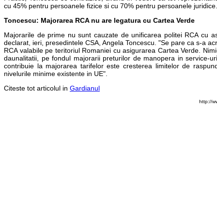
cu 45% pentru persoanele fizice si cu 70% pentru persoanele juridice
Toncescu: Majorarea RCA nu are legatura cu Cartea Verde
Majorarile de prime nu sunt cauzate de unificarea politei RCA cu asi
declarat, ieri, presedintele CSA, Angela Toncescu. "Se pare ca s-a acr
RCA valabile pe teritoriul Romaniei cu asigurarea Cartea Verde. Nimic
daunalitatii, pe fondul majorarii preturilor de manopera in service-ur
contribuie la majorarea tarifelor este cresterea limitelor de raspun
nivelurile minime existente in UE".
Citeste tot articolul in
Gardianul
http://