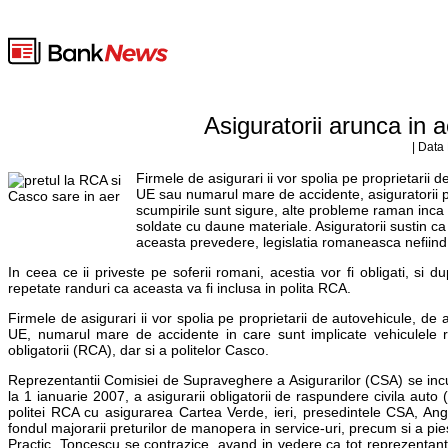
Asiguratorii arunca in 
| Data
Firmele de asigurari ii vor spolia pe proprietarii d
UE sau numarul mare de accidente, asiguratorii p
scumpirile sunt sigure, alte probleme raman inca 
soldate cu daune materiale. Asiguratorii sustin ca e
aceasta prevedere, legislatia romaneasca nefiin
In ceea ce ii priveste pe soferii romani, acestia vor fi obligati, si
repetate randuri ca aceasta va fi inclusa in polita RCA.
Firmele de asigurari ii vor spolia pe proprietarii de autovehicule, de a
UE, numarul mare de accidente in care sunt implicate vehiculele rut
obligatorii (RCA), dar si a politelor Casco.
Reprezentantii Comisiei de Supraveghere a Asigurarilor (CSA) se incur
la 1 ianuarie 2007, a asigurarii obligatorii de raspundere civila au
politei RCA cu asigurarea Cartea Verde, ieri, presedintele CSA, Ang
fondul majorarii preturilor de manopera in service-uri, precum si a pi
Practic, Toncescu se contrazice, avand in vedere ca tot reprezentan