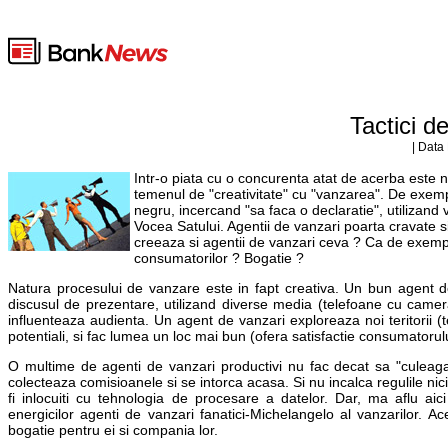
Tactici d
| Data
Intr-o piata cu o concurenta atat de acerba este nec
temenul de "creativitate" cu "vanzarea". De exemplu
negru, incercand "sa faca o declaratie", utilizand 
Vocea Satului. Agentii de vanzari poarta cravate s
creeaza si agentii de vanzari ceva ? Ca de exemplu
consumatorilor ? Bogatie ?
Natura procesului de vanzare este in fapt creativa. Un bun agent 
discusul de prezentare, utilizand diverse media (telefoane cu camera 
influenteaza audienta. Un agent de vanzari exploreaza noi teritorii (
potentiali, si fac lumea un loc mai bun (ofera satisfactie consumatoru
O multime de agenti de vanzari productivi nu fac decat sa "culeaga
colecteaza comisioanele si se intorca acasa. Si nu incalca regulile nic
fi inlocuiti cu tehnologia de procesare a datelor. Dar, ma aflu aici
energicilor agenti de vanzari fanatici-Michelangelo al vanzarilor. Ac
bogatie pentru ei si compania lor.