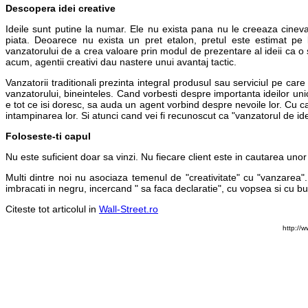
Descopera idei creative
Ideile sunt putine la numar. Ele nu exista pana nu le creeaza cineva
piata. Deoarece nu exista un pret etalon, pretul este estimat pe b
vanzatorului de a crea valoare prin modul de prezentare al ideii ca o so
acum, agentii creativi dau nastere unui avantaj tactic.
Vanzatorii traditionali prezinta integral produsul sau serviciul pe ca
vanzatorului, bineinteles. Cand vorbesti despre importanta ideilor unic
e tot ce isi doresc, sa auda un agent vorbind despre nevoile lor. Cu cat
intampinarea lor. Si atunci cand vei fi recunoscut ca "vanzatorul de idei"
Foloseste-ti capul
Nu este suficient doar sa vinzi. Nu fiecare client este in cautarea unor
Multi dintre noi nu asociaza temenul de "creativitate" cu "vanzarea"
imbracati in negru, incercand " sa faca declaratie", cu vopsea si cu bu
Citeste tot articolul in
Wall-Street.ro
http://