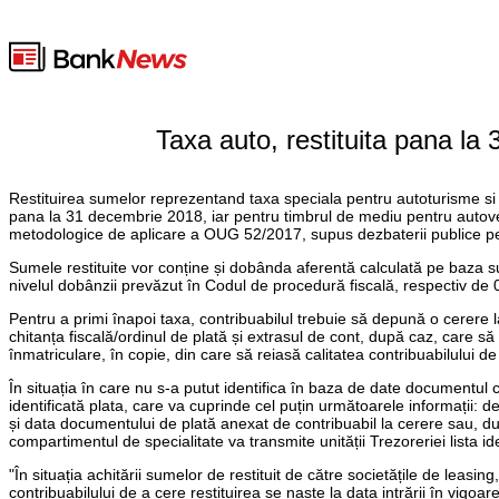
Taxa auto, restituita pana la
Restituirea sumelor reprezentand taxa speciala pentru autoturisme si 
pana la 31 decembrie 2018, iar pentru timbrul de mediu pentru autove
metodologice de aplicare a OUG 52/2017, supus dezbaterii publice pe s
Sumele restituite vor conține și dobânda aferentă calculată pe baza sume
nivelul dobânzii prevăzut în Codul de procedură fiscală, respectiv de 
Pentru a primi înapoi taxa, contribuabilul trebuie să depună o cerere 
chitanța fiscală/ordinul de plată și extrasul de cont, după caz, care să
înmatriculare, în copie, din care să reiasă calitatea contribuabilului de
În situația în care nu s-a putut identifica în baza de date documentul ca
identificată plata, care va cuprinde cel puțin următoarele informații: d
și data documentului de plată anexat de contribuabil la cerere sau, după 
compartimentul de specialitate va transmite unității Trezoreriei lista ide
"În situația achitării sumelor de restituit de către societățile de leasi
contribuabilului de a cere restituirea se naște la data intrării în vig