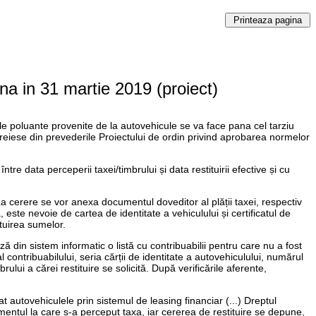
na in 31 martie 2019 (proiect)
le poluante provenite de la autovehicule se va face pana cel tarziu
eiese din prevederile Proiectului de ordin privind aprobarea normelor
re data perceperii taxei/timbrului și data restituirii efective și cu
a cerere se vor anexa documentul doveditor al plății taxei, respectiv
 este nevoie de cartea de identitate a vehiculului și certificatul de
ituirea sumelor.
ză din sistem informatic o listă cu contribuabilii pentru care nu a fost
contribuabilului, seria cărții de identitate a autovehiculului, numărul
lui a cărei restituire se solicită. După verificările aferente,
at autovehiculele prin sistemul de leasing financiar (...) Dreptul
omentul la care s-a perceput taxa, iar cererea de restituire se depune,