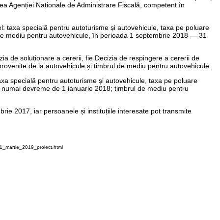
nea Agenției Naționale de Administrare Fiscală, competent în
el: taxa specială pentru autoturisme și autovehicule, taxa pe poluare
 de mediu pentru autovehicule, în perioada 1 septembrie 2018 — 31
ia de soluționare a cererii, fie Decizia de respingere a cererii de
provenite de la autovehicule și timbrul de mediu pentru autovehicule.
taxa specială pentru autoturisme și autovehicule, taxa pe poluare
dar numai devreme de 1 ianuarie 2018; timbrul de mediu pentru
 2017, iar persoanele și instituțiile interesate pot transmite
1_martie_2019_proiect.html