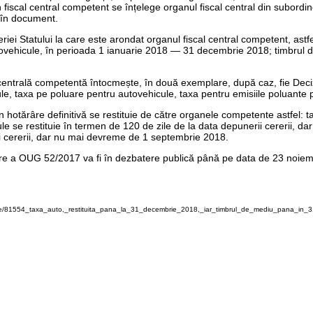
fiscal central competent se înțelege organul fiscal central din subordi
ă în document.
riei Statului la care este arondat organul fiscal central competent, astf
autovehicule, în perioada 1 ianuarie 2018 — 31 decembrie 2018; timbrul
lă centrală competentă întocmește, în două exemplare, după caz, fie Deciz
le, taxa pe poluare pentru autovehicule, taxa pentru emisiile poluante 
in hotărâre definitivă se restituie de către organele competente astfel: 
ule se restituie în termen de 120 de zile de la data depunerii cererii, 
ii cererii, dar nu mai devreme de 1 septembrie 2018.
e a OUG 52/2017 va fi în dezbatere publică până pe data de 23 noiembrie
ire/81554_taxa_auto,_restituita_pana_la_31_decembrie_2018,_iar_timbrul_de_mediu_pana_in_3