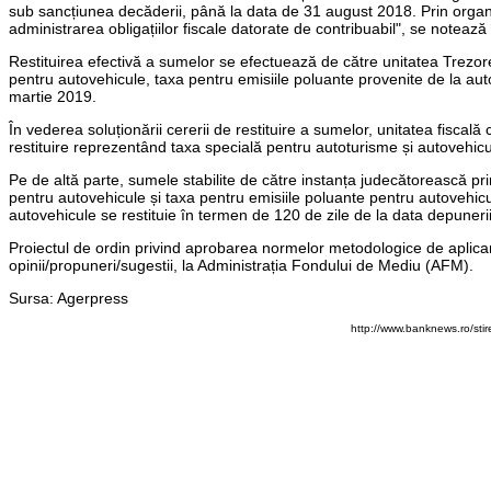
sub sancțiunea decăderii, până la data de 31 august 2018. Prin organ 
administrarea obligațiilor fiscale datorate de contribuabil", se noteaz
Restituirea efectivă a sumelor se efectuează de către unitatea Trezore
pentru autovehicule, taxa pentru emisiile poluante provenite de la 
martie 2019.
În vederea soluționării cererii de restituire a sumelor, unitatea fisca
restituire reprezentând taxa specială pentru autoturisme și autovehicu
Pe de altă parte, sumele stabilite de către instanța judecătorească pr
pentru autovehicule și taxa pentru emisiile poluante pentru autovehic
autovehicule se restituie în termen de 120 de zile de la data depuner
Proiectul de ordin privind aprobarea normelor metodologice de aplicar
opinii/propuneri/sugestii, la Administrația Fondului de Mediu (AFM).
Sursa: Agerpress
http://www.banknews.ro/st