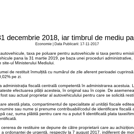
 31 decembrie 2018, iar timbrul de mediu pa
Economie | Data Publicarii: 17-11-2017
autovehicule, taxa pe poluare pentru autovehicule si taxa pentru emisii
hicule pana la 31 martie 2019, pe baza unei proceduri administrative, r
ite-ul Ministerului Mediului.
i de restituit înmulțită cu numărul de zile aferent perioadei cuprinsă înt
0,02% pe zi.
la administrația fiscală centrală competentă în administrarea acestuia. L
 ateste efectuarea plății acesteia, în original sau în copie. De asemenea,
 fost sau actual proprietar al autovehiculului pentru care se solicită rest
re atestă plata, compartimentul de specialitate al unității fiscale editea
enumire sau nume și prenume contribuabil/codul de identificare fiscală al 
caz, suma plătită pentru care nu a putut fi identificată plata taxei/timbru
ntificată.
ng, cererea de restituire se depune de către proprietarii care au achizițion
oare a ordonanței de urgență, respectiv la 7 august 2017, indiferent de m