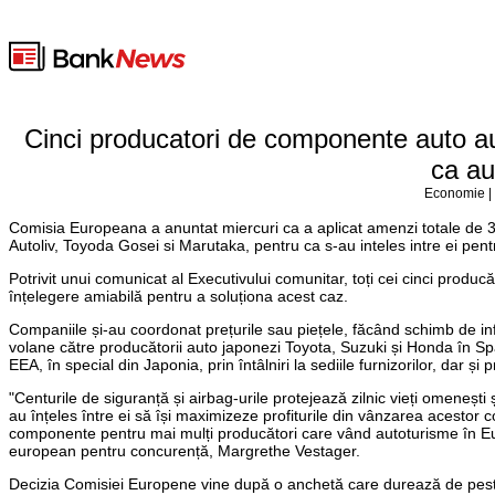
Cinci producatori de componente auto au
ca au 
Economie | 
Comisia Europeana a anuntat miercuri ca a aplicat amenzi totale de 
Autoliv, Toyoda Gosei si Marutaka, pentru ca s-au inteles intre ei pentr
Potrivit unui comunicat al Executivului comunitar, toți cei cinci produc
înțelegere amiabilă pentru a soluționa acest caz.
Companiile și-au coordonat prețurile sau piețele, făcând schimb de infor
volane către producătorii auto japonezi Toyota, Suzuki și Honda în Spa
EEA, în special din Japonia, prin întâlniri la sediile furnizorilor, dar și 
"Centurile de siguranță și airbag-urile protejează zilnic vieți omenești 
au înțeles între ei să își maximizeze profiturile din vânzarea acestor 
componente pentru mai mulți producători care vând autoturisme în Euro
european pentru concurență, Margrethe Vestager.
Decizia Comisiei Europene vine după o anchetă care durează de peste ș