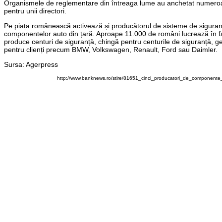
Organismele de reglementare din întreaga lume au anchetat numeroas
pentru unii directori.
Pe piața românească activează și producătorul de sisteme de siguranț
componentelor auto din țară. Aproape 11.000 de români lucrează în fa
produce centuri de siguranță, chingă pentru centurile de siguranță, g
pentru clienți precum BMW, Volkswagen, Renault, Ford sau Daimler.
Sursa: Agerpress
http://www.banknews.ro/stire/81651_cinci_producatori_de_component