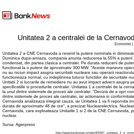
Unitatea 2 a centralei de la Cernavod
Economie | 
Unitatea 2 a CNE Cernavoda a revenit la putere nominala in dimineat
Duminica dupa-amiaza, compania anunta reducerea la 55% a puterii a U
condensat, din partea clasica a centralei. Pe durata reducerii de pute
functionat la o putere de aproximativ 300 MW. "Aceste manevre operati
nu au niciun impact asupra securitatii nucleare sau operarii reactorul
functioneaza normal, cu indeplinirea tuturor functiilor de securitate nu
Unitatii 2 si lucrarile de remediere nu au avut impact advers asupra per
specificatiile si procedurile centralei. Unitatea 1 a centralei de la c
la unul dintre sistemele de proces ale centralei. "Decizia de a opri c
dintre sistemele de proces ale centralei, iar actionarea in conformitate
Cernavoda analizeaza integrat cauza, iar Unitatea 1 va fi repornita im
durata de aproximativ 48 de ore", a precizat Nuclearelectrica. Nuclear
Cernavoda, care exploateaza Unitatile 1 si 2 de la CNE Cernavoda, prec
nuclear.
Sursa: Agerpress
http://www.banknews.ro/stire/83087_unitatea_2_a_centr