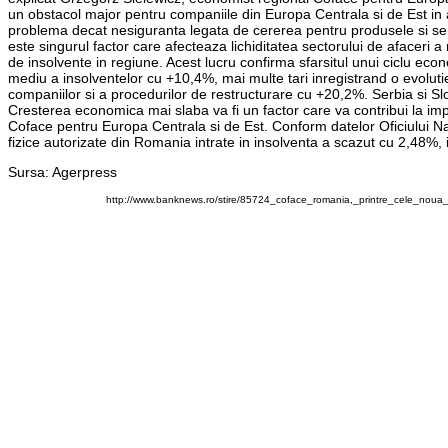
un obstacol major pentru companiile din Europa Centrala si de Est in a
problema decat nesiguranta legata de cererea pentru produsele si serv
este singurul factor care afecteaza lichiditatea sectorului de afaceri
de insolvente in regiune. Acest lucru confirma sfarsitul unui ciclu ec
mediu a insolventelor cu +10,4%, mai multe tari inregistrand o evolutie
companiilor si a procedurilor de restructurare cu +20,2%. Serbia si Sl
Cresterea economica mai slaba va fi un factor care va contribui la i
Coface pentru Europa Centrala si de Est. Conform datelor Oficiului Nat
fizice autorizate din Romania intrate in insolventa a scazut cu 2,48%, 
Sursa: Agerpress
http://www.banknews.ro/stire/85724_coface_romania,_printre_cele_noua_t