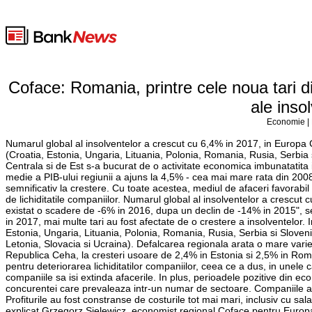
Coface: Romania, printre cele noua tari d
ale inso
Economie | 
Numarul global al insolventelor a crescut cu 6,4% in 2017, in Europa C
(Croatia, Estonia, Ungaria, Lituania, Polonia, Romania, Rusia, Serbi
Centrala si de Est s-a bucurat de o activitate economica imbunatatita 
medie a PIB-ului regiunii a ajuns la 4,5% - cea mai mare rata din 2008. 
semnificativ la crestere. Cu toate acestea, mediul de afaceri favorabil 
de lichiditatile companiilor. Numarul global al insolventelor a crescut
existat o scadere de -6% in 2016, dupa un declin de -14% in 2015", se 
in 2017, mai multe tari au fost afectate de o crestere a insolventelor. I
Estonia, Ungaria, Lituania, Polonia, Romania, Rusia, Serbia si Slovenia
Letonia, Slovacia si Ucraina). Defalcarea regionala arata o mare variet
Republica Ceha, la cresteri usoare de 2,4% in Estonia si 2,5% in Rom
pentru deteriorarea lichiditatilor companiilor, ceea ce a dus, in unele ca
companiile sa isi extinda afacerile. In plus, perioadele pozitive din eco
concurentei care prevaleaza intr-un numar de sectoare. Companiile au inre
Profiturile au fost constranse de costurile tot mai mari, inclusiv cu sala
explicat Grzegorz Sielewicz, economist regional Coface pentru Europa C