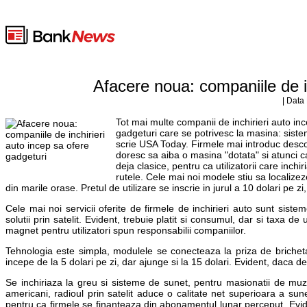
Afacere noua: companiile de i
| Data
Tot mai multe companii de inchirieri auto ince
gadgeturi care se potrivesc la masina: sistem
scrie USA Today. Firmele mai introduc descop
doresc sa aiba o masina "dotata" si atunci c
deja clasice, pentru ca utilizatorii care inch
rutele. Cele mai noi modele stiu sa localize
din marile orase. Pretul de utilizare se inscrie in jurul a 10 dolari pe
Cele mai noi servicii oferite de firmele de inchirieri auto sunt sis
solutii prin satelit. Evident, trebuie platit si consumul, dar si taxa d
magnet pentru utilizatori spun responsabilii companiilor.
Tehnologia este simpla, modulele se conecteaza la priza de bricheta 
incepe de la 5 dolari pe zi, dar ajunge si la 15 dolari. Evident, daca d
Se inchiriaza la greu si sisteme de sunet, pentru masionatii de muzi
americani, radioul prin satelit aduce o calitate net superioara a sunet
pentru ca firmele se finanteaza din abonamentul lunar perceput. Evide